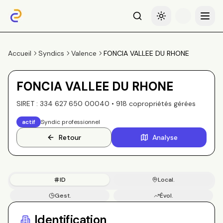
Recherche
Basculer le thème
Menu
Accueil
Syndics
Valence
FONCIA VALLEE DU RHONE
FONCIA VALLEE DU RHONE
SIRET :
334 627 650 00040
•
918
copropriété
s
gérée
s
actif
Syndic professionnel
Retour
Analyse
ID
Local.
Gest.
Évol.
Copros
Identification