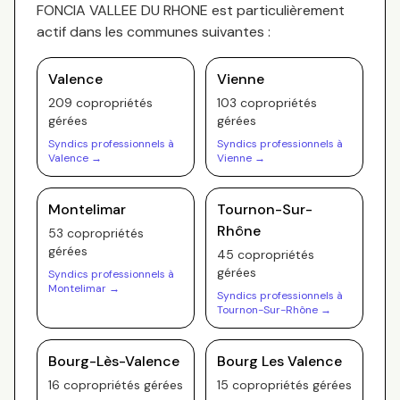
FONCIA VALLEE DU RHONE
est particulièrement
actif dans les communes suivantes :
Valence
Vienne
209
copropriété
s
103
copropriété
s
gérée
s
gérée
s
Syndics professionnels à
Syndics professionnels à
Valence
→
Vienne
→
Montelimar
Tournon-Sur-
Rhône
53
copropriété
s
gérée
s
45
copropriété
s
gérée
s
Syndics professionnels à
Montelimar
→
Syndics professionnels à
Tournon-Sur-Rhône
→
Bourg-Lès-Valence
Bourg Les Valence
16
copropriété
s
gérée
s
15
copropriété
s
gérée
s