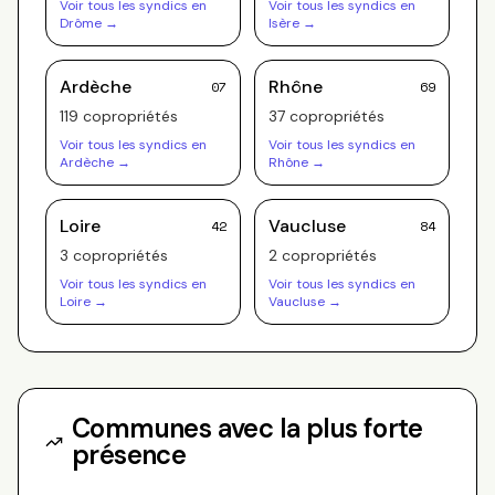
Voir tous les syndics en
Voir tous les syndics en
Drôme
→
Isère
→
Ardèche
Rhône
07
69
119
copropriété
s
37
copropriété
s
Voir tous les syndics en
Voir tous les syndics en
Ardèche
→
Rhône
→
Loire
Vaucluse
42
84
3
copropriété
s
2
copropriété
s
Voir tous les syndics en
Voir tous les syndics en
Loire
→
Vaucluse
→
Communes avec la plus forte
présence