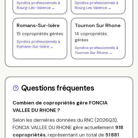
Syndics professionnels à
Syndics professionnels à
Bourg-Lès-Valence
→
Bourg Les Valence
→
Romans-Sur-Isère
Tournon Sur Rhone
15
copropriété
s
gérée
s
14
copropriété
s
gérée
s
Syndics professionnels à
Romans-Sur-Isère
→
Syndics professionnels à
Tournon Sur Rhone
→
Questions fréquentes
Combien de copropriétés gère
FONCIA
VALLEE DU RHONE
?
Selon les dernières données du RNC (
2026Q3
),
FONCIA VALLEE DU RHONE
gère actuellement
918
copropriétés
, représentant un total de
51 881