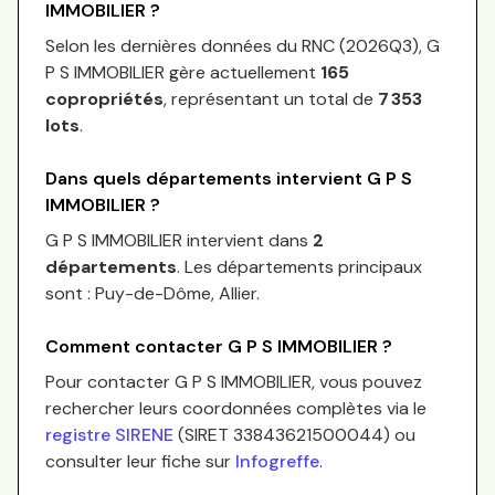
IMMOBILIER
?
Selon les dernières données du RNC (
2026Q3
),
G
P S IMMOBILIER
gère actuellement
165
copropriétés
, représentant un total de
7 353
lots
.
Dans quels départements intervient
G P S
IMMOBILIER
?
G P S IMMOBILIER
intervient dans
2
départements
.
Les départements principaux
sont :
Puy-de-Dôme, Allier
.
Comment contacter
G P S IMMOBILIER
?
Pour contacter
G P S IMMOBILIER
, vous pouvez
rechercher leurs coordonnées complètes via le
registre SIRENE
(SIRET
33843621500044
) ou
consulter leur fiche sur
Infogreffe
.