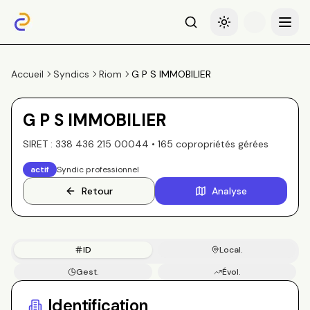
Recherche
Basculer le thème
Menu
Accueil
Syndics
Riom
G P S IMMOBILIER
G P S IMMOBILIER
SIRET :
338 436 215 00044
•
165
copropriété
s
gérée
s
actif
Syndic professionnel
Retour
Analyse
ID
Local.
Gest.
Évol.
Copros
Identification