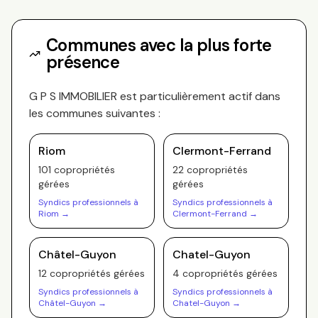
Communes avec la plus forte
présence
G P S IMMOBILIER
est particulièrement actif dans
les communes suivantes :
Riom
Clermont-Ferrand
101
copropriété
s
22
copropriété
s
gérée
s
gérée
s
Syndics professionnels à
Syndics professionnels à
Riom
→
Clermont-Ferrand
→
Châtel-Guyon
Chatel-Guyon
12
copropriété
s
gérée
s
4
copropriété
s
gérée
s
Syndics professionnels à
Syndics professionnels à
Châtel-Guyon
→
Chatel-Guyon
→