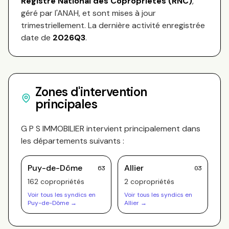
Registre National des Copropriétés (RNC)
,
géré par l'ANAH, et sont mises à jour
trimestriellement. La dernière activité enregistrée
date de
2026Q3
.
Zones d'intervention
principales
G P S IMMOBILIER
intervient principalement dans
les départements suivants :
Puy-de-Dôme
Allier
63
03
162
copropriété
s
2
copropriété
s
Voir tous les syndics en
Voir tous les syndics en
Puy-de-Dôme
→
Allier
→