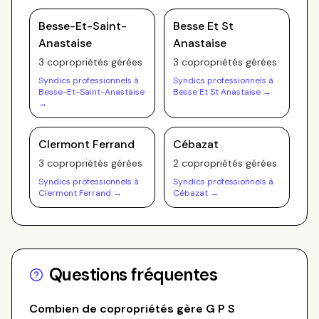
Besse-Et-Saint-
Besse Et St
Anastaise
Anastaise
3
copropriété
s
gérée
s
3
copropriété
s
gérée
s
Syndics professionnels à
Syndics professionnels à
Besse-Et-Saint-Anastaise
Besse Et St Anastaise
→
→
Clermont Ferrand
Cébazat
3
copropriété
s
gérée
s
2
copropriété
s
gérée
s
Syndics professionnels à
Syndics professionnels à
Clermont Ferrand
→
Cébazat
→
Questions fréquentes
Combien de copropriétés gère
G P S