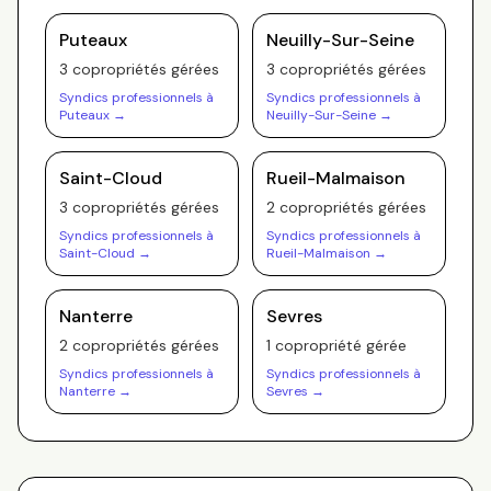
Puteaux
Neuilly-Sur-Seine
3
copropriété
s
gérée
s
3
copropriété
s
gérée
s
Syndics professionnels à
Syndics professionnels à
Puteaux
→
Neuilly-Sur-Seine
→
Saint-Cloud
Rueil-Malmaison
3
copropriété
s
gérée
s
2
copropriété
s
gérée
s
Syndics professionnels à
Syndics professionnels à
Saint-Cloud
→
Rueil-Malmaison
→
Nanterre
Sevres
2
copropriété
s
gérée
s
1
copropriété
gérée
Syndics professionnels à
Syndics professionnels à
Nanterre
→
Sevres
→