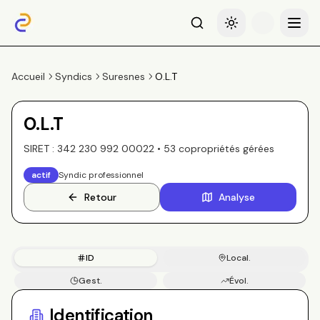
Recherche
Basculer le thème
Menu
Accueil
Syndics
Suresnes
O.L.T
O.L.T
SIRET :
342 230 992 00022
•
53
copropriété
s
gérée
s
actif
Syndic professionnel
Retour
Analyse
ID
Local.
Gest.
Évol.
Copros
Identification