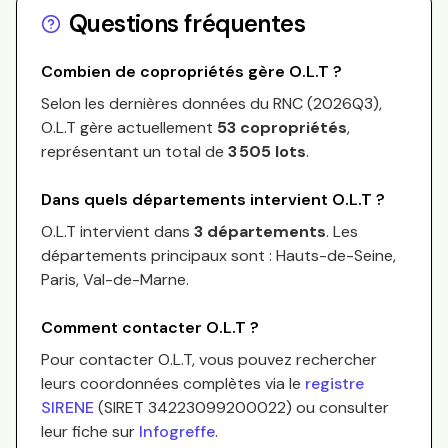
Questions fréquentes
Combien de copropriétés gère
O.L.T
?
Selon les dernières données du RNC (
2026Q3
),
O.L.T
gère actuellement
53
copropriétés
,
représentant un total de
3 505
lots
.
Dans quels départements intervient
O.L.T
?
O.L.T
intervient dans
3 départements
.
Les
départements principaux sont :
Hauts-de-Seine,
Paris, Val-de-Marne
.
Comment contacter
O.L.T
?
Pour contacter
O.L.T
, vous pouvez rechercher
leurs coordonnées complètes via le
registre
SIRENE
(SIRET
34223099200022
) ou consulter
leur fiche sur
Infogreffe
.