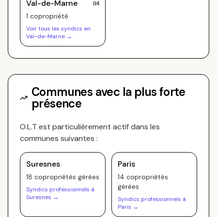
Val-de-Marne
94
1
copropriété
Voir tous les syndics en
Val-de-Marne
→
Communes avec la plus forte
présence
O.L.T
est particulièrement actif dans les
communes suivantes :
Suresnes
Paris
18
copropriété
s
gérée
s
14
copropriété
s
gérée
s
Syndics professionnels à
Suresnes
→
Syndics professionnels à
Paris
→