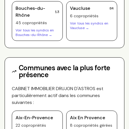
Bouches-du-
Vaucluse
84
13
Rhône
6
copropriété
s
45
copropriété
s
Voir tous les syndics en
Vaucluse
→
Voir tous les syndics en
Bouches-du-Rhône
→
Communes avec la plus forte
présence
CABINET IMMOBILIER DRUJON D'ASTROS
est
particulièrement actif dans les communes
suivantes :
Aix-En-Provence
Aix En Provence
22
copropriété
s
8
copropriété
s
gérée
s