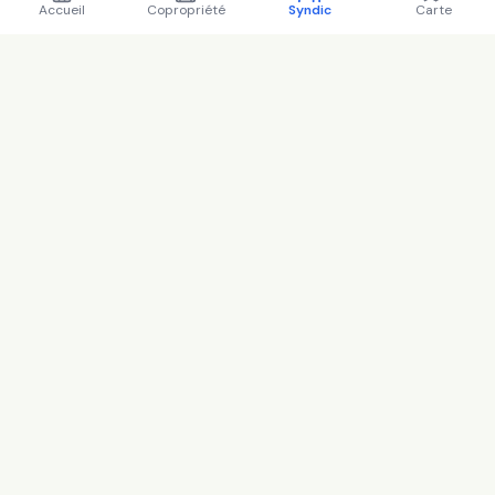
Accueil
Copropriété
Syndic
Carte
Régions
Île-de-France
Auvergne-Rhône-Alpes
Provence-Alpes-Côte d'Azur
Occitanie