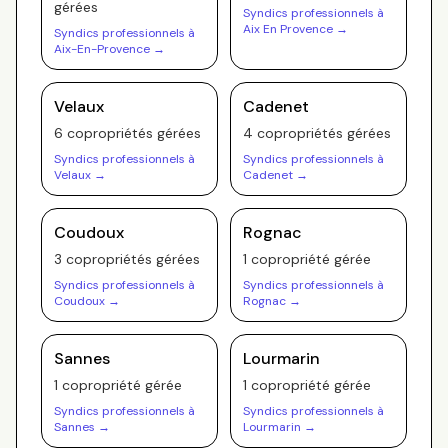
gérée
s
Syndics professionnels à
Aix En Provence
→
Syndics professionnels à
Aix-En-Provence
→
Velaux
Cadenet
6
copropriété
s
gérée
s
4
copropriété
s
gérée
s
Syndics professionnels à
Syndics professionnels à
Velaux
→
Cadenet
→
Coudoux
Rognac
3
copropriété
s
gérée
s
1
copropriété
gérée
Syndics professionnels à
Syndics professionnels à
Coudoux
→
Rognac
→
Sannes
Lourmarin
1
copropriété
gérée
1
copropriété
gérée
Syndics professionnels à
Syndics professionnels à
Sannes
→
Lourmarin
→