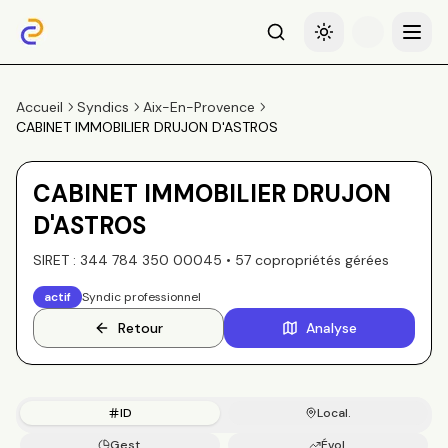
Recherche
Basculer le thème
Menu
Accueil
Syndics
Aix-En-Provence
CABINET IMMOBILIER DRUJON D'ASTROS
CABINET IMMOBILIER DRUJON
D'ASTROS
SIRET :
344 784 350 00045
•
57
copropriété
s
gérée
s
actif
Syndic professionnel
Retour
Analyse
ID
Local.
Gest.
Évol.