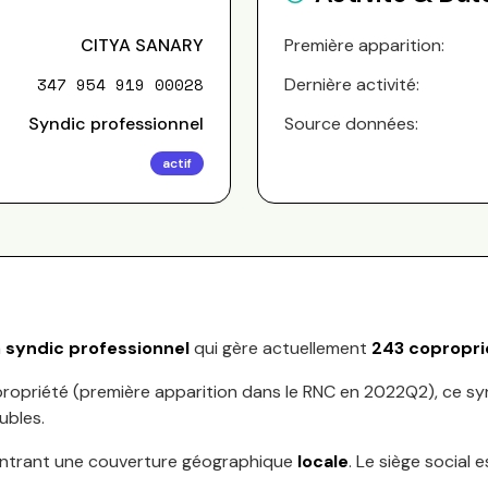
CITYA SANARY
Première apparition:
347 954 919 00028
Dernière activité:
Syndic professionnel
Source données:
actif
n
syndic professionnel
qui gère actuellement
243
copropri
ropriété (première apparition dans le RNC en
2022Q2
), ce s
ubles.
ntrant une couverture géographique
locale
.
Le siège social e