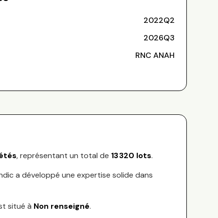
2022Q2
2026Q3
RNC ANAH
étés
, représentant
un total de
13 320
lots
.
yndic a développé une expertise solide dans
st situé à
Non renseigné
.