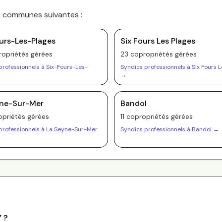
es communes suivantes :
urs-Les-Plages
Six Fours Les Plages
opriété
s
gérée
s
23
copropriété
s
gérée
s
professionnels à
Six-Fours-Les-
Syndics professionnels à
Six Fours 
→
→
yne-Sur-Mer
Bandol
priété
s
gérée
s
11
copropriété
s
gérée
s
professionnels à
La Seyne-Sur-Mer
Syndics professionnels à
Bandol
→
Y
?