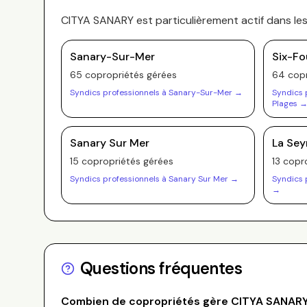
CITYA SANARY
est particulièrement actif dans l
Sanary-Sur-Mer
Six-Fo
65
copropriété
s
gérée
s
64
copr
Syndics professionnels à
Sanary-Sur-Mer
→
Syndics 
Plages
Sanary Sur Mer
La Se
15
copropriété
s
gérée
s
13
copro
Syndics professionnels à
Sanary Sur Mer
→
Syndics 
→
Questions fréquentes
Combien de copropriétés gère
CITYA SANAR