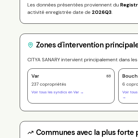
Les données présentées proviennent du
Regist
activité enregistrée date de
2026Q3
.
Zones d'intervention principal
CITYA SANARY
intervient principalement dans le
Var
Bouch
83
237
copropriété
s
6
copro
Voir tous les syndics en
Var
→
Voir tous
→
Communes avec la plus forte