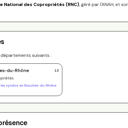
re National des Copropriétés (RNC)
, géré par l'ANAH, et so
es
s départements suivants :
es-du-Rhône
13
priété
s
 les syndics en
Bouches-du-Rhône
 présence