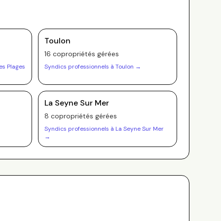
Toulon
16
copropriété
s
gérée
s
Les Plages
Syndics professionnels à
Toulon
→
La Seyne Sur Mer
8
copropriété
s
gérée
s
Syndics professionnels à
La Seyne Sur Mer
→