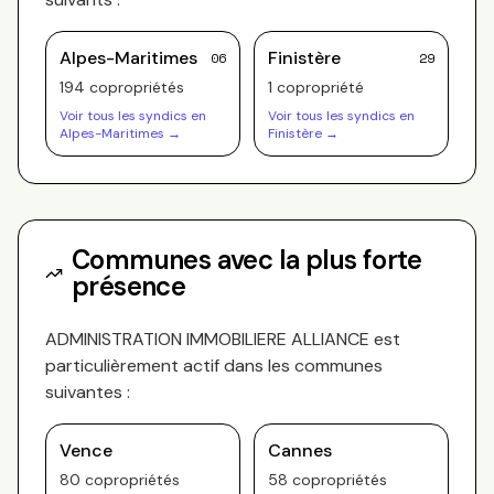
Alpes-Maritimes
Finistère
06
29
194
copropriété
s
1
copropriété
Voir tous les syndics en
Voir tous les syndics en
Alpes-Maritimes
→
Finistère
→
Communes avec la plus forte
présence
ADMINISTRATION IMMOBILIERE ALLIANCE
est
particulièrement actif dans les communes
suivantes :
Vence
Cannes
80
copropriété
s
58
copropriété
s