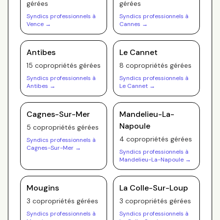
gérée
s
gérée
s
Syndics professionnels à
Syndics professionnels à
Vence
→
Cannes
→
Antibes
Le Cannet
15
copropriété
s
gérée
s
8
copropriété
s
gérée
s
Syndics professionnels à
Syndics professionnels à
Antibes
→
Le Cannet
→
Cagnes-Sur-Mer
Mandelieu-La-
Napoule
5
copropriété
s
gérée
s
4
copropriété
s
gérée
s
Syndics professionnels à
Cagnes-Sur-Mer
→
Syndics professionnels à
Mandelieu-La-Napoule
→
Mougins
La Colle-Sur-Loup
3
copropriété
s
gérée
s
3
copropriété
s
gérée
s
Syndics professionnels à
Syndics professionnels à