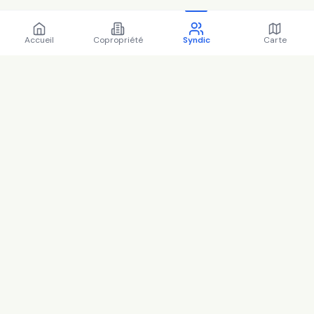
Accueil
Copropriété
Syndic
Carte
Régions
Île-de-France
Auvergne-Rhône-Alpes