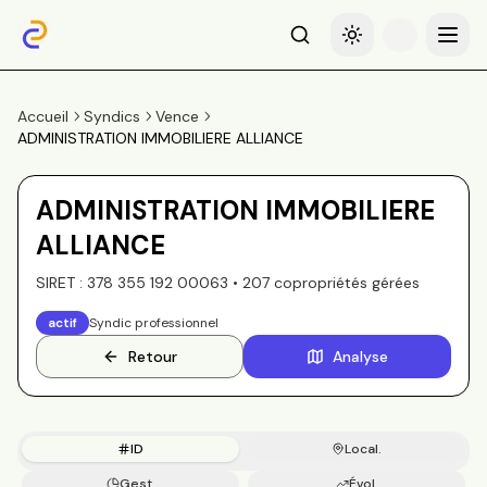
Recherche
Basculer le thème
Menu
Accueil
Syndics
Vence
ADMINISTRATION IMMOBILIERE ALLIANCE
ADMINISTRATION IMMOBILIERE
ALLIANCE
SIRET :
378 355 192 00063
•
207
copropriété
s
gérée
s
actif
Syndic professionnel
Retour
Analyse
ID
Local.
Gest.
Évol.