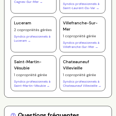
Cagnes-Sur-Mer
→
Syndics professionnels à
Saint-Laurent-Du-Var
→
Luceram
Villefranche-Sur-
Mer
2
copropriété
s
gérée
s
1
copropriété
gérée
Syndics professionnels à
Luceram
→
Syndics professionnels à
Villefranche-Sur-Mer
→
Saint-Martin-
Chateauneuf
Vésubie
Villevieille
1
copropriété
gérée
1
copropriété
gérée
Syndics professionnels à
Syndics professionnels à
Saint-Martin-Vésubie
→
Chateauneuf Villevieille
→
Questions fréquentes