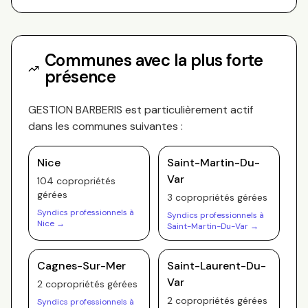
Communes avec la plus forte
présence
GESTION BARBERIS
est particulièrement actif
dans les communes suivantes :
Nice
Saint-Martin-Du-
Var
104
copropriété
s
gérée
s
3
copropriété
s
gérée
s
Syndics professionnels à
Syndics professionnels à
Nice
→
Saint-Martin-Du-Var
→
Cagnes-Sur-Mer
Saint-Laurent-Du-
Var
2
copropriété
s
gérée
s
2
copropriété
s
gérée
s
Syndics professionnels à