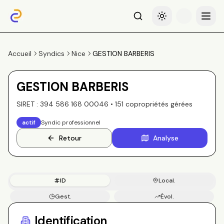
Recherche
Basculer le thème
Menu
Accueil
Syndics
Nice
GESTION BARBERIS
GESTION BARBERIS
SIRET :
394 586 168 00046
•
151
copropriété
s
gérée
s
actif
Syndic professionnel
Retour
Analyse
ID
Local.
Gest.
Évol.
Copros
Identification