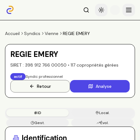
Recherche
Basculer le thème
Menu
Accueil
Syndics
Vienne
REGIE EMERY
REGIE EMERY
SIRET :
398 912 766 00050
•
117
copropriété
s
gérée
s
actif
Syndic professionnel
Retour
Analyse
ID
Local.
Gest.
Évol.
Copros
Identification