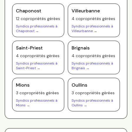
Chaponost
Villeurbanne
12
copropriété
s
gérée
s
4
copropriété
s
gérée
s
Syndics professionnels à
Syndics professionnels à
Chaponost
→
Villeurbanne
→
Saint-Priest
Brignais
4
copropriété
s
gérée
s
4
copropriété
s
gérée
s
Syndics professionnels à
Syndics professionnels à
Saint-Priest
→
Brignais
→
Mions
Oullins
3
copropriété
s
gérée
s
3
copropriété
s
gérée
s
Syndics professionnels à
Syndics professionnels à
Mions
→
Oullins
→