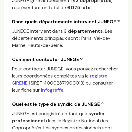
JUNEGE
gère actuellement
142
copropriétés
,
représentant un total de
6 075
lots
.
Dans quels départements intervient
JUNEGE
?
JUNEGE
intervient dans
3 départements
.
Les
départements principaux sont :
Paris, Val-de-
Marne, Hauts-de-Seine
.
Comment contacter
JUNEGE
?
Pour contacter
JUNEGE
, vous pouvez rechercher
leurs coordonnées complètes via le
registre
SIRENE
(SIRET
40002371900018
) ou consulter
leur fiche sur
Infogreffe
.
Quel est le type de syndic de
JUNEGE
?
JUNEGE
est enregistré en tant que
syndic
professionnel
dans le Registre National des
Copropriétés.
Les syndics professionnels sont