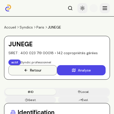
Recherche
Basculer le thème
Menu
Accueil
Syndics
Paris
JUNEGE
JUNEGE
SIRET :
400 023 719 00018
•
142
copropriété
s
gérée
s
actif
Syndic professionnel
Retour
Analyse
ID
Local.
Gest.
Évol.
Copros
Identification