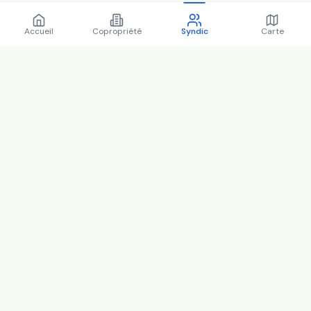
Accueil
Copropriété
Syndic
Carte
Régions
Île-de-France
Auvergne-Rhône-Alpes