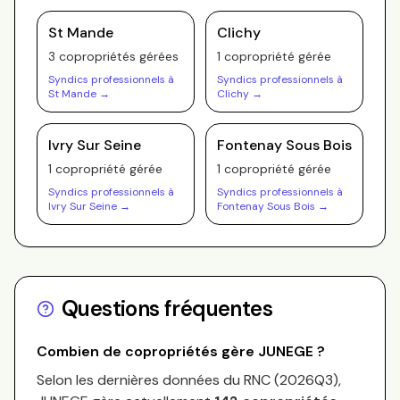
St Mande
Clichy
3
copropriété
s
gérée
s
1
copropriété
gérée
Syndics professionnels à
Syndics professionnels à
St Mande
→
Clichy
→
Ivry Sur Seine
Fontenay Sous Bois
1
copropriété
gérée
1
copropriété
gérée
Syndics professionnels à
Syndics professionnels à
Ivry Sur Seine
→
Fontenay Sous Bois
→
Questions fréquentes
Combien de copropriétés gère
JUNEGE
?
Selon les dernières données du RNC (
2026Q3
),