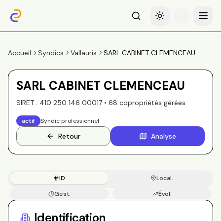
Recherche
Basculer le thème
Menu
Accueil
Syndics
Vallauris
SARL CABINET CLEMENCEAU
SARL CABINET CLEMENCEAU
SIRET :
410 250 146 00017
•
68
copropriété
s
gérée
s
actif
Syndic professionnel
Retour
Analyse
ID
Local.
Gest.
Évol.
Copros
Identification