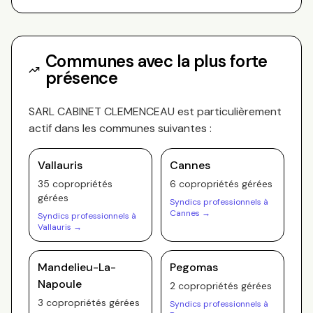
Communes avec la plus forte
présence
SARL CABINET CLEMENCEAU
est particulièrement
actif dans les communes suivantes :
Vallauris
Cannes
35
copropriété
s
6
copropriété
s
gérée
s
gérée
s
Syndics professionnels à
Cannes
→
Syndics professionnels à
Vallauris
→
Mandelieu-La-
Pegomas
Napoule
2
copropriété
s
gérée
s
3
copropriété
s
gérée
s
Syndics professionnels à