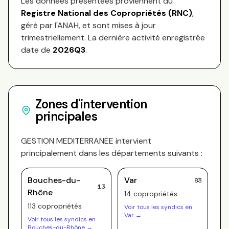
Les données présentées proviennent du
Registre National des Copropriétés (RNC)
,
géré par l'ANAH, et sont mises à jour
trimestriellement. La dernière activité enregistrée
date de
2026Q3
.
Zones d'intervention
principales
GESTION MEDITERRANEE
intervient
principalement dans les départements suivants :
Bouches-du-
Var
83
13
Rhône
14
copropriété
s
113
copropriété
s
Voir tous les syndics en
Var
→
Voir tous les syndics en
Bouches-du-Rhône
→