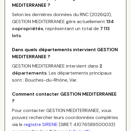
MEDITERRANEE
?
Selon les dernières données du RNC (
2026Q3
),
GESTION MEDITERRANEE
gère actuellement
134
copropriétés
, représentant un total de
7 113
lots
.
Dans quels départements intervient
GESTION
MEDITERRANEE
?
GESTION MEDITERRANEE
intervient dans
2
départements
.
Les départements principaux
sont :
Bouches-du-Rhône, Var
.
Comment contacter
GESTION MEDITERRANEE
?
Pour contacter
GESTION MEDITERRANEE
, vous
pouvez rechercher leurs coordonnées complètes
via le
registre SIRENE
(SIRET
41076589500033
)