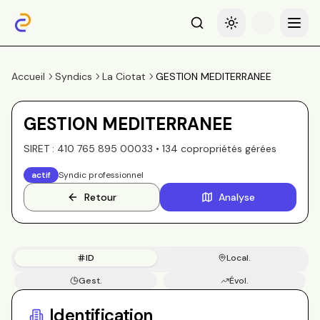
Recherche
Basculer le thème
Menu
Accueil
Syndics
La Ciotat
GESTION MEDITERRANEE
GESTION MEDITERRANEE
SIRET :
410 765 895 00033
•
134
copropriété
s
gérée
s
actif
Syndic professionnel
Retour
Analyse
ID
Local.
Gest.
Évol.
Copros
Identification