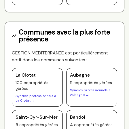
Communes avec la plus forte
présence
GESTION MEDITERRANEE
est particulièrement
actif dans les communes suivantes :
La Ciotat
Aubagne
100
copropriété
s
11
copropriété
s
gérée
s
gérée
s
Syndics professionnels à
Aubagne
→
Syndics professionnels à
La Ciotat
→
Saint-Cyr-Sur-Mer
Bandol
5
copropriété
s
gérée
s
4
copropriété
s
gérée
s