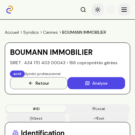
Recherche
Basculer le thème
Menu
Accueil
Syndics
Cannes
BOUMANN IMMOBILIER
BOUMANN IMMOBILIER
SIRET :
434 170 403 00043
•
186
copropriété
s
gérée
s
actif
Syndic professionnel
Retour
Analyse
ID
Local.
Gest.
Évol.
Copros
Identification