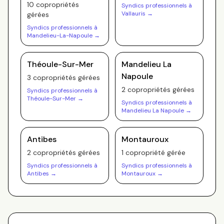
10
copropriété
s
Syndics professionnels à
Vallauris
→
gérée
s
Syndics professionnels à
Mandelieu-La-Napoule
→
Théoule-Sur-Mer
Mandelieu La
Napoule
3
copropriété
s
gérée
s
2
copropriété
s
gérée
s
Syndics professionnels à
Théoule-Sur-Mer
→
Syndics professionnels à
Mandelieu La Napoule
→
Antibes
Montauroux
2
copropriété
s
gérée
s
1
copropriété
gérée
Syndics professionnels à
Syndics professionnels à
Antibes
→
Montauroux
→