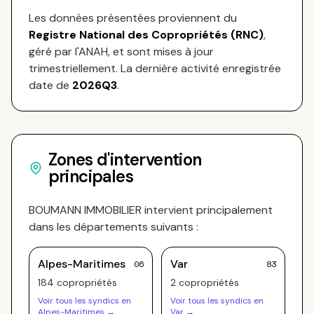
Les données présentées proviennent du
Registre National des Copropriétés (RNC)
,
géré par l'ANAH, et sont mises à jour
trimestriellement. La dernière activité enregistrée
date de
2026Q3
.
Zones d'intervention
principales
BOUMANN IMMOBILIER
intervient principalement
dans les départements suivants :
Alpes-Maritimes
Var
06
83
184
copropriété
s
2
copropriété
s
Voir tous les syndics en
Voir tous les syndics en
Alpes-Maritimes
→
Var
→