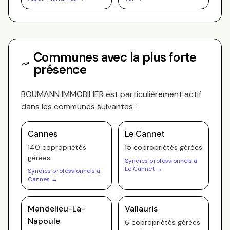
Communes avec la plus forte
présence
BOUMANN IMMOBILIER
est particulièrement actif
dans les communes suivantes :
Cannes
Le Cannet
140
copropriété
s
15
copropriété
s
gérée
s
gérée
s
Syndics professionnels à
Le Cannet
→
Syndics professionnels à
Cannes
→
Mandelieu-La-
Vallauris
Napoule
6
copropriété
s
gérée
s