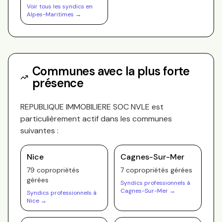
Voir tous les syndics en
Alpes-Maritimes
→
Communes avec la plus forte
présence
REPUBLIQUE IMMOBILIERE SOC NVLE
est
particulièrement actif dans les communes
suivantes :
Nice
Cagnes-Sur-Mer
79
copropriété
s
7
copropriété
s
gérée
s
gérée
s
Syndics professionnels à
Cagnes-Sur-Mer
→
Syndics professionnels à
Nice
→