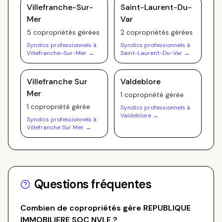
Villefranche-Sur-
Saint-Laurent-Du-
Mer
Var
5
copropriété
s
gérée
s
2
copropriété
s
gérée
s
Syndics professionnels à
Syndics professionnels à
Villefranche-Sur-Mer
→
Saint-Laurent-Du-Var
→
Villefranche Sur
Valdeblore
Mer
1
copropriété
gérée
1
copropriété
gérée
Syndics professionnels à
Valdeblore
→
Syndics professionnels à
Villefranche Sur Mer
→
Questions fréquentes
Combien de copropriétés gère
REPUBLIQUE
IMMOBILIERE SOC NVLE
?