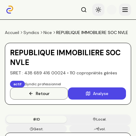
Recherche
Basculer le thème
Menu
Accueil
Syndics
Nice
REPUBLIQUE IMMOBILIERE SOC NVLE
REPUBLIQUE IMMOBILIERE SOC
NVLE
SIRET :
438 689 416 00024
•
110
copropriété
s
gérée
s
actif
Syndic professionnel
Retour
Analyse
ID
Local.
Gest.
Évol.