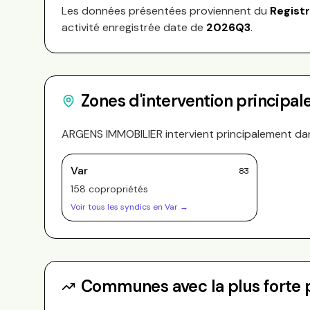
Les données présentées proviennent du
Regist
activité enregistrée date de
2026Q3
.
Zones d'intervention principal
ARGENS IMMOBILIER
intervient principalement da
Var
83
158
copropriété
s
Voir tous les syndics en
Var
→
Communes avec la plus forte