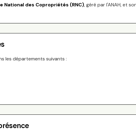
re National des Copropriétés (RNC)
, géré par l'ANAH, et so
es
ns les départements suivants :
 présence