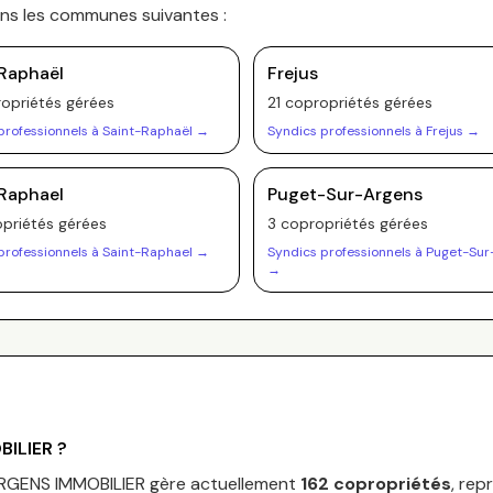
ans les communes suivantes :
Raphaël
Frejus
opriété
s
gérée
s
21
copropriété
s
gérée
s
professionnels à
Saint-Raphaël
→
Syndics professionnels à
Frejus
→
Raphael
Puget-Sur-Argens
priété
s
gérée
s
3
copropriété
s
gérée
s
professionnels à
Saint-Raphael
→
Syndics professionnels à
Puget-Sur
→
BILIER
?
RGENS IMMOBILIER
gère actuellement
162
copropriétés
, rep