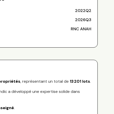
2022Q2
2026Q3
RNC ANAH
ropriétés
, représentant
un total de
13 201
lots
.
yndic a développé une expertise solide dans
nseigné
.