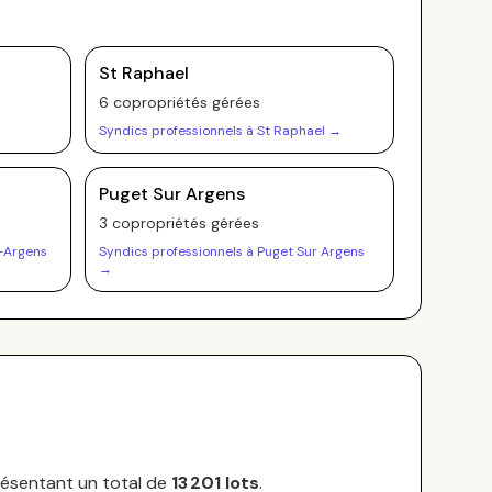
St Raphael
6
copropriété
s
gérée
s
Syndics professionnels à
St Raphael
→
Puget Sur Argens
3
copropriété
s
gérée
s
-Argens
Syndics professionnels à
Puget Sur Argens
→
résentant un total de
13 201
lots
.