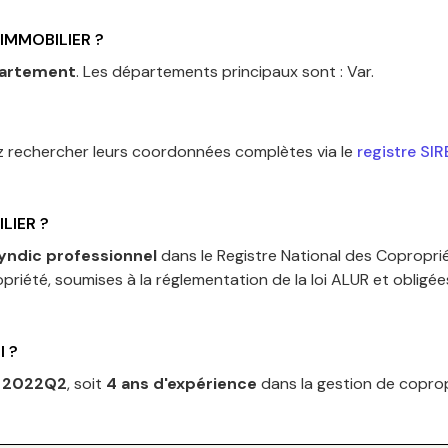
IMMOBILIER
?
partement
.
Les départements principaux sont :
Var
.
z rechercher leurs coordonnées complètes via le
registre SI
LIER
?
yndic professionnel
dans le Registre National des Copropri
priété, soumises à la réglementation de la loi ALUR et obligé
l ?
s
2022Q2
, soit
4
an
s
d'expérience
dans la gestion de coprop