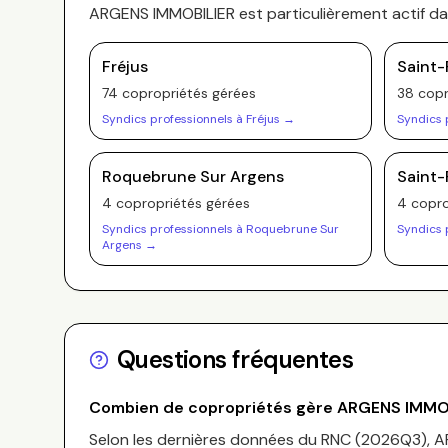
ARGENS IMMOBILIER
est particulièrement actif d
Fréjus
Saint-
74
copropriété
s
gérée
s
38
copr
Syndics professionnels à
Fréjus
→
Syndics 
Roquebrune Sur Argens
Saint-
4
copropriété
s
gérée
s
4
copro
Syndics professionnels à
Roquebrune Sur
Syndics 
Argens
→
Questions fréquentes
Combien de copropriétés gère
ARGENS IMMO
Selon les dernières données du RNC (
2026Q3
),
A