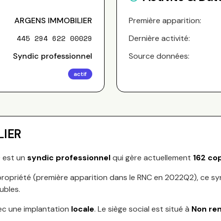
ARGENS IMMOBILIER
Première apparition:
445 294 622 00029
Dernière activité:
Syndic professionnel
Source données:
actif
LIER
) est un
syndic professionnel
qui gère actuellement
162
cop
ropriété (première apparition dans le RNC en
2022Q2
), ce s
ubles.
ec une implantation
locale
.
Le siège social est situé à
Non re