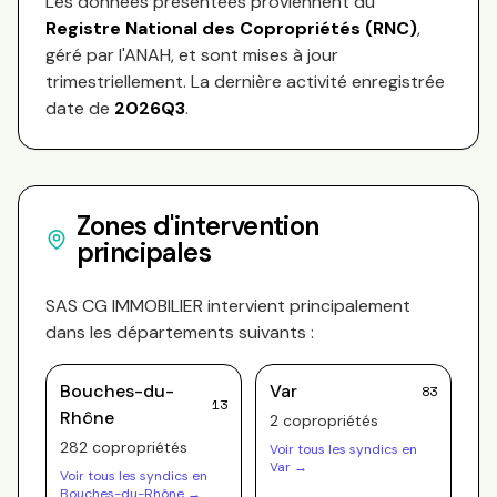
Les données présentées proviennent du
Registre National des Copropriétés (RNC)
,
géré par l'ANAH, et sont mises à jour
trimestriellement. La dernière activité enregistrée
date de
2026Q3
.
Zones d'intervention
principales
SAS CG IMMOBILIER
intervient principalement
dans les départements suivants :
Bouches-du-
Var
83
13
Rhône
2
copropriété
s
282
copropriété
s
Voir tous les syndics en
Var
→
Voir tous les syndics en
Bouches-du-Rhône
→