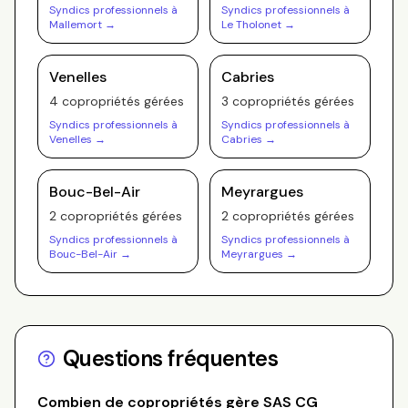
Syndics professionnels à
Syndics professionnels à
Mallemort
→
Le Tholonet
→
Venelles
Cabries
4
copropriété
s
gérée
s
3
copropriété
s
gérée
s
Syndics professionnels à
Syndics professionnels à
Venelles
→
Cabries
→
Bouc-Bel-Air
Meyrargues
2
copropriété
s
gérée
s
2
copropriété
s
gérée
s
Syndics professionnels à
Syndics professionnels à
Bouc-Bel-Air
→
Meyrargues
→
Questions fréquentes
Combien de copropriétés gère
SAS CG