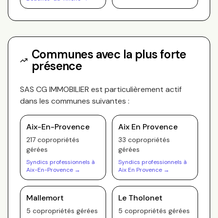
Communes avec la plus forte
présence
SAS CG IMMOBILIER
est particulièrement actif
dans les communes suivantes :
Aix-En-Provence
Aix En Provence
217
copropriété
s
33
copropriété
s
gérée
s
gérée
s
Syndics professionnels à
Syndics professionnels à
Aix-En-Provence
→
Aix En Provence
→
Mallemort
Le Tholonet
5
copropriété
s
gérée
s
5
copropriété
s
gérée
s