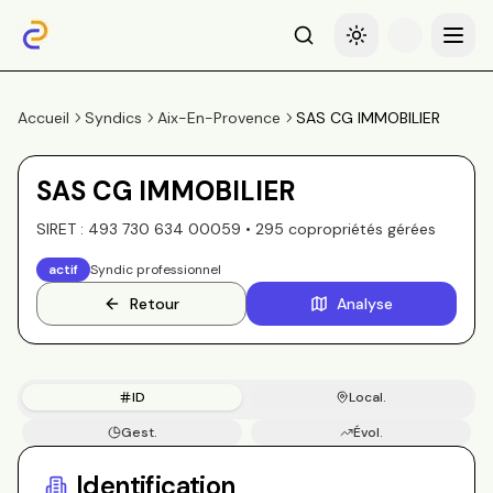
Recherche
Basculer le thème
Menu
Accueil
Syndics
Aix-En-Provence
SAS CG IMMOBILIER
SAS CG IMMOBILIER
SIRET :
493 730 634 00059
•
295
copropriété
s
gérée
s
actif
Syndic professionnel
Retour
Analyse
ID
Local.
Gest.
Évol.
Copros
Identification