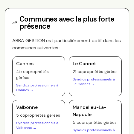
Communes avec la plus forte
présence
ABBA GESTION
est particulièrement actif dans les
communes suivantes :
Cannes
Le Cannet
45
copropriété
s
21
copropriété
s
gérée
s
gérée
s
Syndics professionnels à
Le Cannet
→
Syndics professionnels à
Cannes
→
Valbonne
Mandelieu-La-
Napoule
5
copropriété
s
gérée
s
5
copropriété
s
gérée
s
Syndics professionnels à
Valbonne
→
Syndics professionnels à