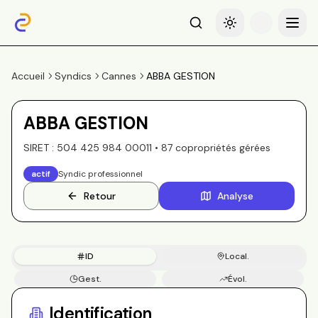
Recherche
Basculer le thème
Menu
Accueil
Syndics
Cannes
ABBA GESTION
ABBA GESTION
SIRET :
504 425 984 00011
•
87
copropriété
s
gérée
s
actif
Syndic professionnel
Retour
Analyse
ID
Local.
Gest.
Évol.
Copros
Identification