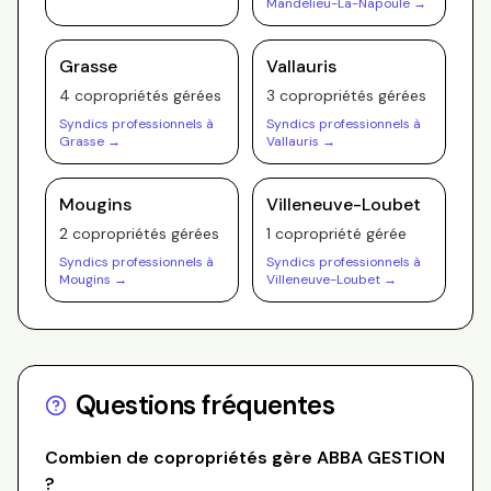
Mandelieu-La-Napoule
→
Grasse
Vallauris
4
copropriété
s
gérée
s
3
copropriété
s
gérée
s
Syndics professionnels à
Syndics professionnels à
Grasse
→
Vallauris
→
Mougins
Villeneuve-Loubet
2
copropriété
s
gérée
s
1
copropriété
gérée
Syndics professionnels à
Syndics professionnels à
Mougins
→
Villeneuve-Loubet
→
Questions fréquentes
Combien de copropriétés gère
ABBA GESTION
?