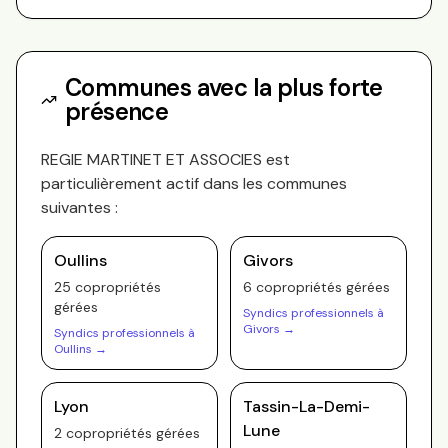
Communes avec la plus forte
présence
REGIE MARTINET ET ASSOCIES
est
particulièrement actif dans les communes
suivantes :
Oullins
Givors
25
copropriété
s
6
copropriété
s
gérée
s
gérée
s
Syndics professionnels à
Givors
→
Syndics professionnels à
Oullins
→
Lyon
Tassin-La-Demi-
Lune
2
copropriété
s
gérée
s