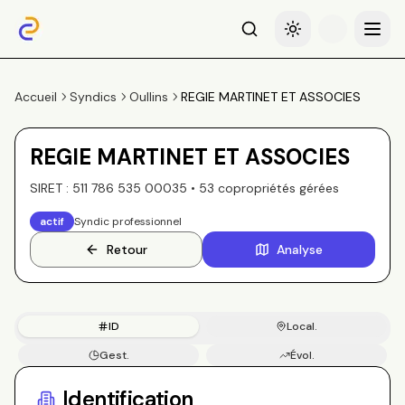
Recherche
Basculer le thème
Menu
Accueil
Syndics
Oullins
REGIE MARTINET ET ASSOCIES
REGIE MARTINET ET ASSOCIES
SIRET :
511 786 535 00035
•
53
copropriété
s
gérée
s
actif
Syndic professionnel
Retour
Analyse
ID
Local.
Gest.
Évol.
Copros
Identification