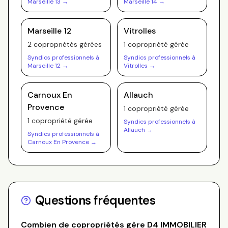
Marseille 13
→
Marseille 14
→
Marseille 12
Vitrolles
2
copropriété
s
gérée
s
1
copropriété
gérée
Syndics professionnels à
Syndics professionnels à
Marseille 12
→
Vitrolles
→
Carnoux En
Allauch
Provence
1
copropriété
gérée
1
copropriété
gérée
Syndics professionnels à
Allauch
→
Syndics professionnels à
Carnoux En Provence
→
Questions fréquentes
Combien de copropriétés gère
D4 IMMOBILIER