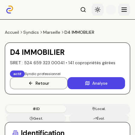
Recherche
Basculer le thème
Menu
Accueil
Syndics
Marseille
D4 IMMOBILIER
D4 IMMOBILIER
SIRET :
524 659 323 00041
•
141
copropriété
s
gérée
s
actif
Syndic professionnel
Retour
Analyse
ID
Local.
Gest.
Évol.
Copros
Identification