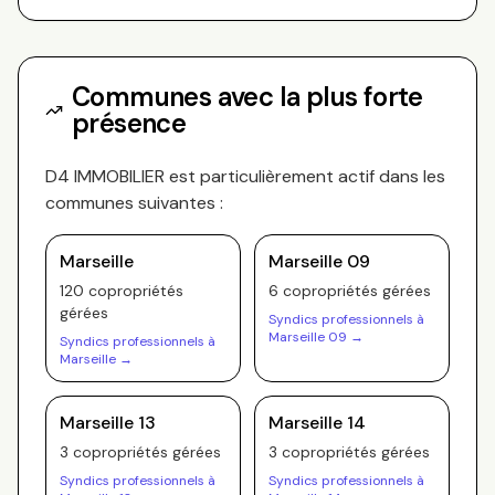
Communes avec la plus forte
présence
D4 IMMOBILIER
est particulièrement actif dans les
communes suivantes :
Marseille
Marseille 09
120
copropriété
s
6
copropriété
s
gérée
s
gérée
s
Syndics professionnels à
Marseille 09
→
Syndics professionnels à
Marseille
→
Marseille 13
Marseille 14
3
copropriété
s
gérée
s
3
copropriété
s
gérée
s
Syndics professionnels à
Syndics professionnels à