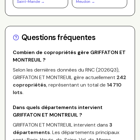
Saint-Mande
→
Meudon
→
Questions fréquentes
Combien de copropriétés gère
GRIFFATON ET
MONTREUIL
?
Selon les dernières données du RNC (
2026Q3
),
GRIFFATON ET MONTREUIL
gère actuellement
242
copropriétés
, représentant un total de
14 710
lots
.
Dans quels départements intervient
GRIFFATON ET MONTREUIL
?
GRIFFATON ET MONTREUIL
intervient dans
3
départements
.
Les départements principaux
sont :
Paris, Hauts-de-Seine, Val-de-Marne
.