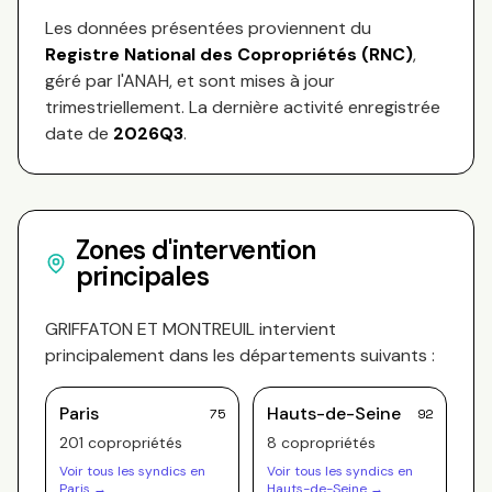
Les données présentées proviennent du
Registre National des Copropriétés (RNC)
,
géré par l'ANAH, et sont mises à jour
trimestriellement. La dernière activité enregistrée
date de
2026Q3
.
Zones d'intervention
principales
GRIFFATON ET MONTREUIL
intervient
principalement dans les départements suivants :
Paris
Hauts-de-Seine
75
92
201
copropriété
s
8
copropriété
s
Voir tous les syndics en
Voir tous les syndics en
Paris
→
Hauts-de-Seine
→