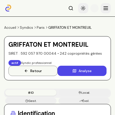
Recherche
Basculer le thème
Menu
Accueil
Syndics
Paris
GRIFFATON ET MONTREUIL
GRIFFATON ET MONTREUIL
SIRET :
592 057 970 00044
•
242
copropriété
s
gérée
s
actif
Syndic professionnel
Retour
Analyse
ID
Local.
Gest.
Évol.
Copros
Identification