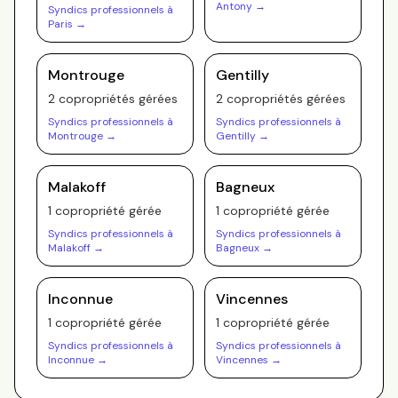
Antony
→
Syndics professionnels à
Paris
→
Montrouge
Gentilly
2
copropriété
s
gérée
s
2
copropriété
s
gérée
s
Syndics professionnels à
Syndics professionnels à
Montrouge
→
Gentilly
→
Malakoff
Bagneux
1
copropriété
gérée
1
copropriété
gérée
Syndics professionnels à
Syndics professionnels à
Malakoff
→
Bagneux
→
Inconnue
Vincennes
1
copropriété
gérée
1
copropriété
gérée
Syndics professionnels à
Syndics professionnels à
Inconnue
→
Vincennes
→