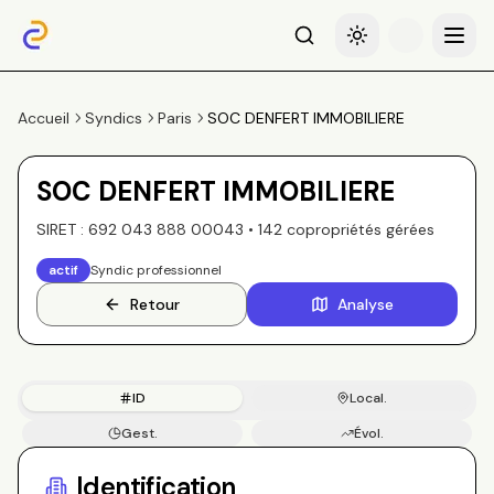
Recherche
Basculer le thème
Menu
Accueil
Syndics
Paris
SOC DENFERT IMMOBILIERE
SOC DENFERT IMMOBILIERE
SIRET :
692 043 888 00043
•
142
copropriété
s
gérée
s
actif
Syndic professionnel
Retour
Analyse
ID
Local.
Gest.
Évol.
Copros
Identification