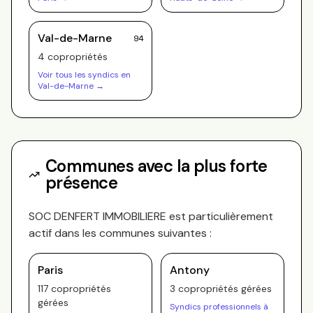
Val-de-Marne
94
4
copropriété
s
Voir tous les syndics en
Val-de-Marne
→
Communes avec la plus forte
présence
SOC DENFERT IMMOBILIERE
est particulièrement
actif dans les communes suivantes :
Paris
Antony
117
copropriété
s
3
copropriété
s
gérée
s
gérée
s
Syndics professionnels à