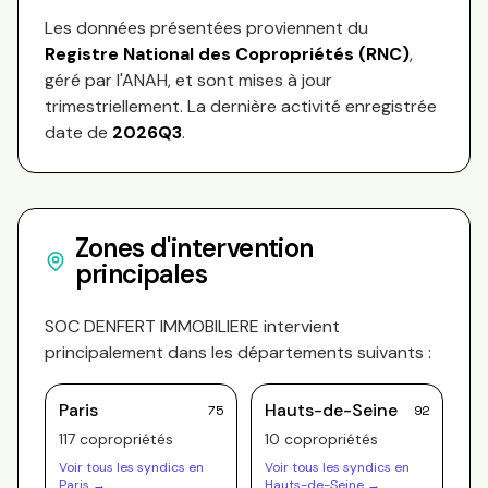
Les données présentées proviennent du
Registre National des Copropriétés (RNC)
,
géré par l'ANAH, et sont mises à jour
trimestriellement. La dernière activité enregistrée
date de
2026Q3
.
Zones d'intervention
principales
SOC DENFERT IMMOBILIERE
intervient
principalement dans les départements suivants :
Paris
Hauts-de-Seine
75
92
117
copropriété
s
10
copropriété
s
Voir tous les syndics en
Voir tous les syndics en
Paris
→
Hauts-de-Seine
→