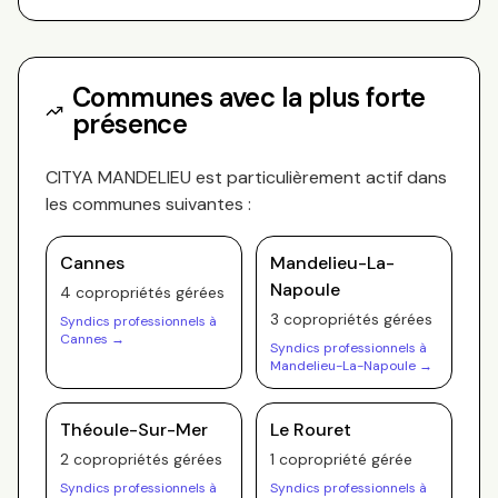
Communes avec la plus forte
présence
CITYA MANDELIEU
est particulièrement actif dans
les communes suivantes :
Cannes
Mandelieu-La-
Napoule
4
copropriété
s
gérée
s
3
copropriété
s
gérée
s
Syndics professionnels à
Cannes
→
Syndics professionnels à
Mandelieu-La-Napoule
→
Théoule-Sur-Mer
Le Rouret
2
copropriété
s
gérée
s
1
copropriété
gérée
Syndics professionnels à
Syndics professionnels à