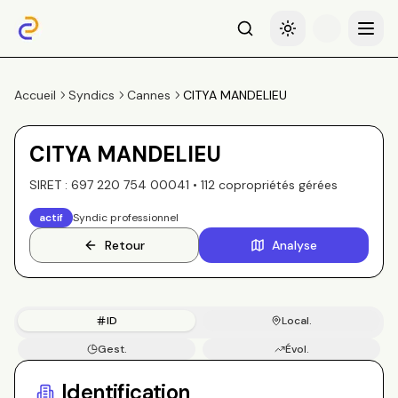
Recherche
Basculer le thème
Menu
Accueil
Syndics
Cannes
CITYA MANDELIEU
CITYA MANDELIEU
SIRET :
697 220 754 00041
•
112
copropriété
s
gérée
s
actif
Syndic professionnel
Retour
Analyse
ID
Local.
Gest.
Évol.
Copros
Identification