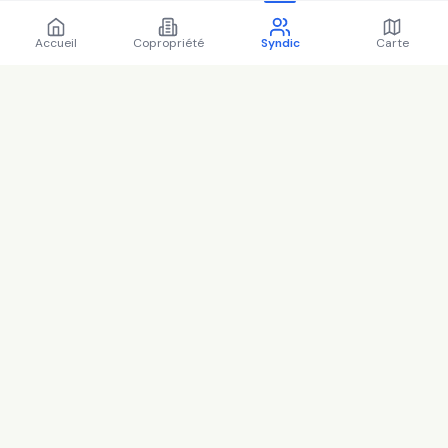
Accueil
Copropriété
Syndic
Carte
Régions
Île-de-France
Auvergne-Rhône-Alpes