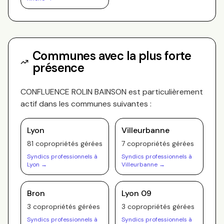
Communes avec la plus forte
présence
CONFLUENCE ROLIN BAINSON
est particulièrement
actif dans les communes suivantes :
Lyon
Villeurbanne
81
copropriété
s
gérée
s
7
copropriété
s
gérée
s
Syndics professionnels à
Syndics professionnels à
Lyon
→
Villeurbanne
→
Bron
Lyon 09
3
copropriété
s
gérée
s
3
copropriété
s
gérée
s
Syndics professionnels à
Syndics professionnels à