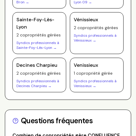
Bron
→
Lyon 09
→
Sainte-Foy-Lès-
Vénissieux
Lyon
2
copropriété
s
gérée
s
2
copropriété
s
gérée
s
Syndics professionnels à
Vénissieux
→
Syndics professionnels à
Sainte-Foy-Lès-Lyon
→
Decines Charpieu
Venissieux
2
copropriété
s
gérée
s
1
copropriété
gérée
Syndics professionnels à
Syndics professionnels à
Decines Charpieu
→
Venissieux
→
Questions fréquentes
Combien de copropriétés gère
CONFLUENCE