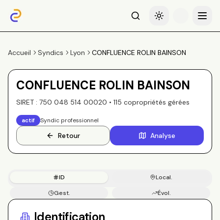
Recherche
Basculer le thème
Menu
Accueil
Syndics
Lyon
CONFLUENCE ROLIN BAINSON
CONFLUENCE ROLIN BAINSON
SIRET :
750 048 514 00020
•
115
copropriété
s
gérée
s
actif
Syndic professionnel
Retour
Analyse
ID
Local.
Gest.
Évol.
Copros
Identification