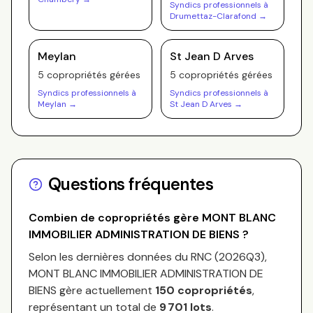
Syndics professionnels à
Drumettaz-Clarafond
→
Meylan
St Jean D Arves
5
copropriété
s
gérée
s
5
copropriété
s
gérée
s
Syndics professionnels à
Syndics professionnels à
Meylan
→
St Jean D Arves
→
Questions fréquentes
Combien de copropriétés gère
MONT BLANC
IMMOBILIER ADMINISTRATION DE BIENS
?
Selon les dernières données du RNC (
2026Q3
),
MONT BLANC IMMOBILIER ADMINISTRATION DE
BIENS
gère actuellement
150
copropriétés
,
représentant un total de
9 701
lots
.