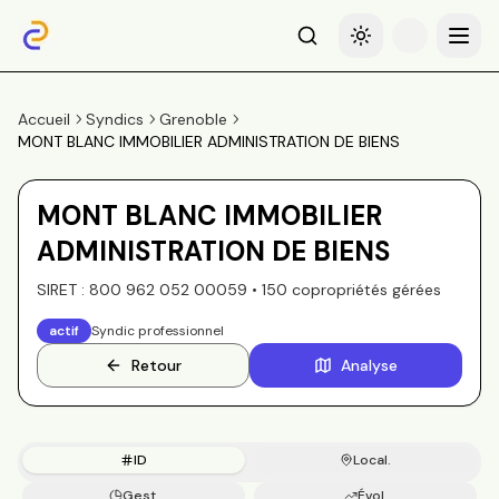
Recherche
Basculer le thème
Menu
Accueil
Syndics
Grenoble
MONT BLANC IMMOBILIER ADMINISTRATION DE BIENS
MONT BLANC IMMOBILIER
ADMINISTRATION DE BIENS
SIRET :
800 962 052 00059
•
150
copropriété
s
gérée
s
actif
Syndic professionnel
Retour
Analyse
ID
Local.
Gest.
Évol.