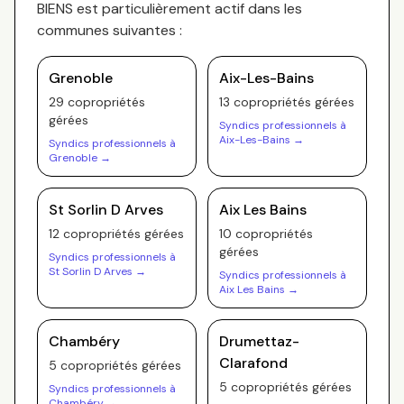
BIENS
est particulièrement actif dans les
communes suivantes :
Grenoble
Aix-Les-Bains
29
copropriété
s
13
copropriété
s
gérée
s
gérée
s
Syndics professionnels à
Aix-Les-Bains
→
Syndics professionnels à
Grenoble
→
St Sorlin D Arves
Aix Les Bains
12
copropriété
s
gérée
s
10
copropriété
s
gérée
s
Syndics professionnels à
St Sorlin D Arves
→
Syndics professionnels à
Aix Les Bains
→
Chambéry
Drumettaz-
Clarafond
5
copropriété
s
gérée
s
5
copropriété
s
gérée
s
Syndics professionnels à
Chambéry
→