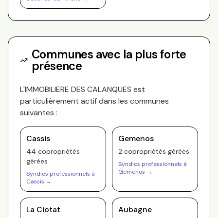
Communes avec la plus forte
présence
L'IMMOBILIERE DES CALANQUES
est
particulièrement actif dans les communes
suivantes :
Cassis
Gemenos
44
copropriété
s
2
copropriété
s
gérée
s
gérée
s
Syndics professionnels à
Gemenos
→
Syndics professionnels à
Cassis
→
La Ciotat
Aubagne