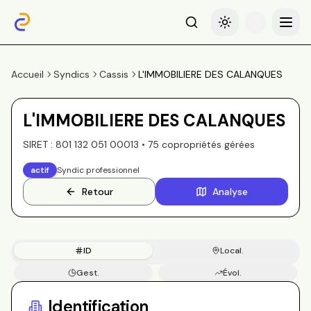
Recherche
Basculer le thème
Menu
Accueil
Syndics
Cassis
L'IMMOBILIERE DES CALANQUES
L'IMMOBILIERE DES CALANQUES
SIRET :
801 132 051 00013
•
75
copropriété
s
gérée
s
actif
Syndic professionnel
Retour
Analyse
ID
Local.
Gest.
Évol.
Copros
Identification