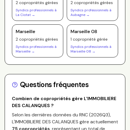
2
copropriété
s
gérée
s
2
copropriété
s
gérée
s
Syndics professionnels à
Syndics professionnels à
La Ciotat
→
Aubagne
→
Marseille
Marseille 08
2
copropriété
s
gérée
s
1
copropriété
gérée
Syndics professionnels à
Syndics professionnels à
Marseille
→
Marseille 08
→
Questions fréquentes
Combien de copropriétés gère
L'IMMOBILIERE
DES CALANQUES
?
Selon les dernières données du RNC (
2026Q3
),
L'IMMOBILIERE DES CALANQUES
gère actuellement
75
copropriétés
, représentant un total de