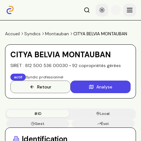
Recherche
Basculer le thème
Menu
Accueil
Syndics
Montauban
CITYA BELVIA MONTAUBAN
CITYA BELVIA MONTAUBAN
SIRET :
812 500 536 00030
•
92
copropriété
s
gérée
s
actif
Syndic professionnel
Retour
Analyse
ID
Local.
Gest.
Évol.
Copros
Identification