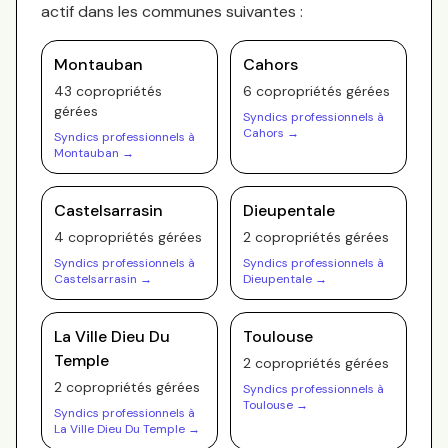
actif dans les communes suivantes :
Montauban
Cahors
43
copropriété
s
6
copropriété
s
gérée
s
gérée
s
Syndics professionnels à
Cahors
→
Syndics professionnels à
Montauban
→
Castelsarrasin
Dieupentale
4
copropriété
s
gérée
s
2
copropriété
s
gérée
s
Syndics professionnels à
Syndics professionnels à
Castelsarrasin
→
Dieupentale
→
La Ville Dieu Du
Toulouse
Temple
2
copropriété
s
gérée
s
2
copropriété
s
gérée
s
Syndics professionnels à
Toulouse
→
Syndics professionnels à
La Ville Dieu Du Temple
→