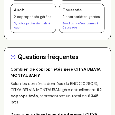
Auch
Caussade
2
copropriété
s
gérée
s
2
copropriété
s
gérée
s
Syndics professionnels à
Syndics professionnels à
Auch
→
Caussade
→
Questions fréquentes
Combien de copropriétés gère
CITYA BELVIA
MONTAUBAN
?
Selon les dernières données du RNC (
2026Q3
),
CITYA BELVIA MONTAUBAN
gère actuellement
92
copropriétés
, représentant un total de
6 345
lots
.
Dans quels départements intervient
CITYA