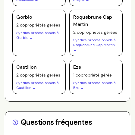
Gorbio
Roquebrune Cap
Martin
2
copropriété
s
gérée
s
2
copropriété
s
gérée
s
Syndics professionnels à
Gorbio
→
Syndics professionnels à
Roquebrune Cap Martin
→
Castillon
Eze
2
copropriété
s
gérée
s
1
copropriété
gérée
Syndics professionnels à
Syndics professionnels à
Castillon
→
Eze
→
Questions fréquentes