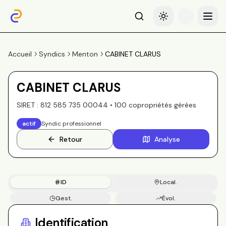
Recherche
Basculer le thème
Menu
Accueil
Syndics
Menton
CABINET CLARUS
CABINET CLARUS
SIRET :
812 585 735 00044
•
100
copropriété
s
gérée
s
actif
Syndic professionnel
Retour
Analyse
ID
Local.
Gest.
Évol.
Copros
Identification