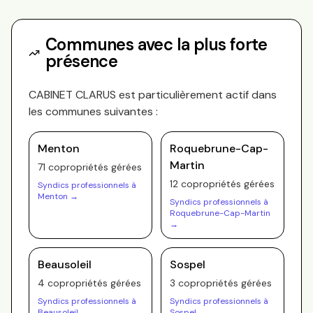
Communes avec la plus forte
présence
CABINET CLARUS
est particulièrement actif dans
les communes suivantes :
Menton
Roquebrune-Cap-
Martin
71
copropriété
s
gérée
s
12
copropriété
s
gérée
s
Syndics professionnels à
Menton
→
Syndics professionnels à
Roquebrune-Cap-Martin
→
Beausoleil
Sospel
4
copropriété
s
gérée
s
3
copropriété
s
gérée
s
Syndics professionnels à
Syndics professionnels à
Beausoleil
→
Sospel
→