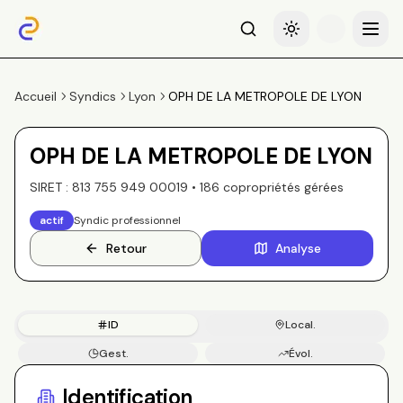
Recherche
Basculer le thème
Menu
Accueil
Syndics
Lyon
OPH DE LA METROPOLE DE LYON
OPH DE LA METROPOLE DE LYON
SIRET :
813 755 949 00019
•
186
copropriété
s
gérée
s
actif
Syndic professionnel
Retour
Analyse
ID
Local.
Gest.
Évol.
Copros
Identification