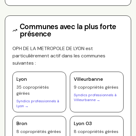
Communes avec la plus forte
présence
OPH DE LA METROPOLE DE LYON
est
particulièrement actif dans les communes
suivantes :
Lyon
Villeurbanne
35
copropriété
s
9
copropriété
s
gérée
s
gérée
s
Syndics professionnels à
Villeurbanne
→
Syndics professionnels à
Lyon
→
Bron
Lyon 03
8
copropriété
s
gérée
s
8
copropriété
s
gérée
s