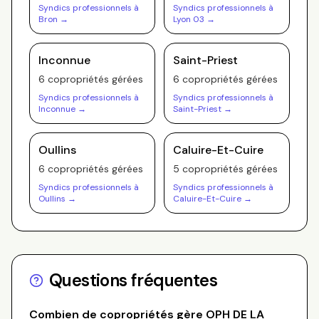
Syndics professionnels à
Syndics professionnels à
Bron
→
Lyon 03
→
Inconnue
Saint-Priest
6
copropriété
s
gérée
s
6
copropriété
s
gérée
s
Syndics professionnels à
Syndics professionnels à
Inconnue
→
Saint-Priest
→
Oullins
Caluire-Et-Cuire
6
copropriété
s
gérée
s
5
copropriété
s
gérée
s
Syndics professionnels à
Syndics professionnels à
Oullins
→
Caluire-Et-Cuire
→
Questions fréquentes
Combien de copropriétés gère
OPH DE LA