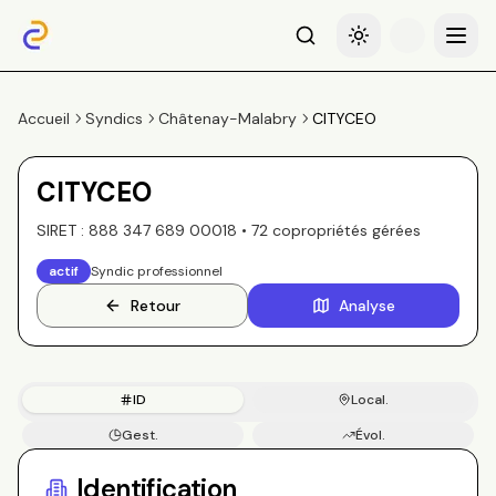
Recherche
Basculer le thème
Menu
Accueil
Syndics
Châtenay-Malabry
CITYCEO
CITYCEO
SIRET :
888 347 689 00018
•
72
copropriété
s
gérée
s
actif
Syndic professionnel
Retour
Analyse
ID
Local.
Gest.
Évol.
Copros
Identification