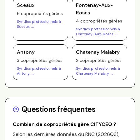
Sceaux
Fontenay-Aux-
Roses
6
copropriété
s
gérée
s
4
copropriété
s
gérée
s
Syndics professionnels à
Sceaux
→
Syndics professionnels à
Fontenay-Aux-Roses
→
Antony
Chatenay Malabry
3
copropriété
s
gérée
s
2
copropriété
s
gérée
s
Syndics professionnels à
Syndics professionnels à
Antony
→
Chatenay Malabry
→
Questions fréquentes
Combien de copropriétés gère
CITYCEO
?
Selon les dernières données du RNC (
2026Q3
),