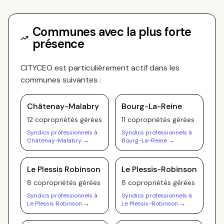
Communes avec la plus forte
présence
CITYCEO
est particulièrement actif dans les
communes suivantes :
Châtenay-Malabry
Bourg-La-Reine
12
copropriété
s
gérée
s
11
copropriété
s
gérée
s
Syndics professionnels à
Syndics professionnels à
Châtenay-Malabry
→
Bourg-La-Reine
→
Le Plessis Robinson
Le Plessis-Robinson
8
copropriété
s
gérée
s
8
copropriété
s
gérée
s
Syndics professionnels à
Syndics professionnels à
Le Plessis Robinson
→
Le Plessis-Robinson
→