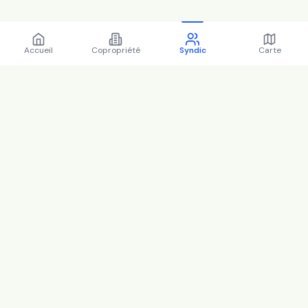
Accueil
Copropriété
Syndic
Carte
Régions
Île-de-France