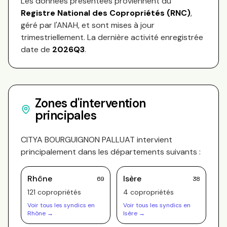
Les données présentées proviennent du
Registre National des Copropriétés (RNC)
,
géré par l'ANAH, et sont mises à jour
trimestriellement. La dernière activité enregistrée
date de
2026Q3
.
Zones d'intervention
principales
CITYA BOURGUIGNON PALLUAT
intervient
principalement dans les départements suivants :
Rhône
Isère
69
38
121
copropriété
s
4
copropriété
s
Voir tous les syndics en
Voir tous les syndics en
Rhône
→
Isère
→