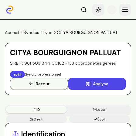
Recherche
Basculer le thème
Menu
Accueil
Syndics
Lyon
CITYA BOURGUIGNON PALLUAT
CITYA BOURGUIGNON PALLUAT
SIRET :
961 503 844 00162
•
133
copropriété
s
gérée
s
actif
Syndic professionnel
Retour
Analyse
ID
Local.
Gest.
Évol.
Copros
Identification