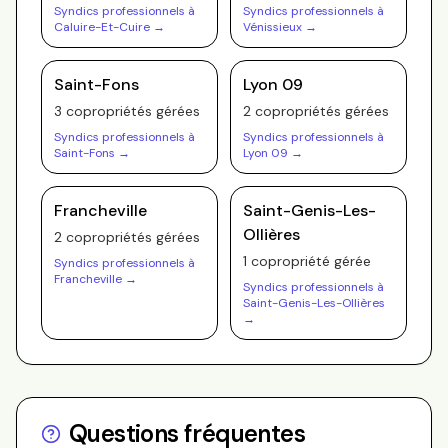
Syndics professionnels à
Syndics professionnels à
Caluire-Et-Cuire
→
Vénissieux
→
Saint-Fons
Lyon 09
3
copropriété
s
gérée
s
2
copropriété
s
gérée
s
Syndics professionnels à
Syndics professionnels à
Saint-Fons
→
Lyon 09
→
Francheville
Saint-Genis-Les-
Ollières
2
copropriété
s
gérée
s
1
copropriété
gérée
Syndics professionnels à
Francheville
→
Syndics professionnels à
Saint-Genis-Les-Ollières
→
Questions fréquentes