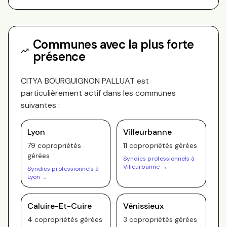
Communes avec la plus forte
présence
CITYA BOURGUIGNON PALLUAT
est
particulièrement actif dans les communes
suivantes :
Lyon
Villeurbanne
79
copropriété
s
11
copropriété
s
gérée
s
gérée
s
Syndics professionnels à
Villeurbanne
→
Syndics professionnels à
Lyon
→
Caluire-Et-Cuire
Vénissieux
4
copropriété
s
gérée
s
3
copropriété
s
gérée
s