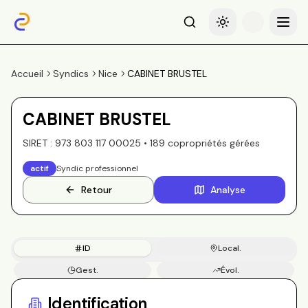
Recherche
Basculer le thème
Menu
Accueil
Syndics
Nice
CABINET BRUSTEL
CABINET BRUSTEL
SIRET :
973 803 117 00025
•
189
copropriété
s
gérée
s
actif
Syndic professionnel
Retour
Analyse
ID
Local.
Gest.
Évol.
Copros
Identification