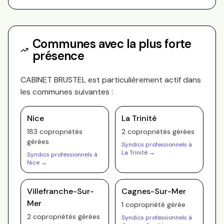
Communes avec la plus forte
présence
CABINET BRUSTEL
est particulièrement actif dans
les communes suivantes :
Nice
La Trinité
183
copropriété
s
2
copropriété
s
gérée
s
gérée
s
Syndics professionnels à
La Trinité
→
Syndics professionnels à
Nice
→
Villefranche-Sur-
Cagnes-Sur-Mer
Mer
1
copropriété
gérée
2
copropriété
s
gérée
s
Syndics professionnels à