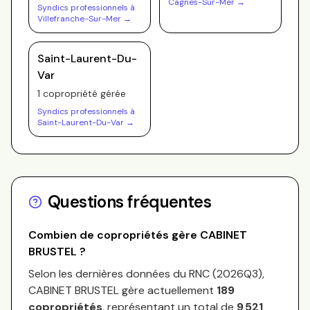
Cagnes-Sur-Mer
→
Syndics professionnels à
Villefranche-Sur-Mer
→
Saint-Laurent-Du-
Var
1
copropriété
gérée
Syndics professionnels à
Saint-Laurent-Du-Var
→
Questions fréquentes
Combien de copropriétés gère
CABINET
BRUSTEL
?
Selon les dernières données du RNC (
2026Q3
),
CABINET BRUSTEL
gère actuellement
189
copropriétés
, représentant un total de
9 521