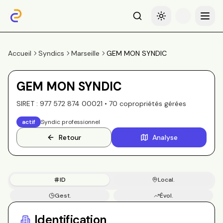
Recherche
Basculer le thème
Menu
Accueil
Syndics
Marseille
GEM MON SYNDIC
GEM MON SYNDIC
SIRET :
977 572 874 00021
•
70
copropriété
s
gérée
s
actif
Syndic professionnel
Retour
Analyse
ID
Local.
Gest.
Évol.
Copros
Identification