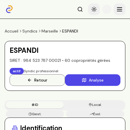
Recherche
Basculer le thème
Menu
Accueil
Syndics
Marseille
ESPANDI
ESPANDI
SIRET :
984 523 787 00021
•
60
copropriété
s
gérée
s
actif
Syndic professionnel
Retour
Analyse
ID
Local.
Gest.
Évol.
Copros
Identification