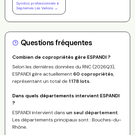
Syndics professionnels à
Septemes Les Vallons
→
Questions fréquentes
Combien de copropriétés gère
ESPANDI
?
Selon les dernières données du RNC (
2026Q3
),
ESPANDI
gère actuellement
60
copropriétés
,
représentant un total de
1 178
lots
.
Dans quels départements intervient
ESPANDI
?
ESPANDI
intervient dans
un seul département
.
Les départements principaux sont :
Bouches-du-
Rhône
.