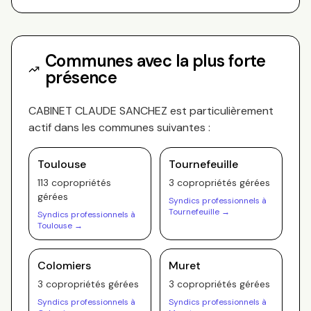
Communes avec la plus forte
présence
CABINET CLAUDE SANCHEZ
est particulièrement
actif dans les communes suivantes :
Toulouse
Tournefeuille
113
copropriété
s
3
copropriété
s
gérée
s
gérée
s
Syndics professionnels à
Tournefeuille
→
Syndics professionnels à
Toulouse
→
Colomiers
Muret
3
copropriété
s
gérée
s
3
copropriété
s
gérée
s
Syndics professionnels à
Syndics professionnels à