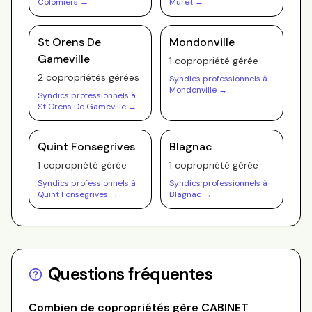
Colomiers
→
Muret
→
St Orens De
Mondonville
Gameville
1
copropriété
gérée
2
copropriété
s
gérée
s
Syndics professionnels à
Mondonville
→
Syndics professionnels à
St Orens De Gameville
→
Quint Fonsegrives
Blagnac
1
copropriété
gérée
1
copropriété
gérée
Syndics professionnels à
Syndics professionnels à
Quint Fonsegrives
→
Blagnac
→
Questions fréquentes
Combien de copropriétés gère
CABINET