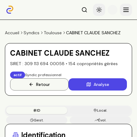
Recherche
Basculer le thème
Menu
Accueil
Syndics
Toulouse
CABINET CLAUDE SANCHEZ
CABINET CLAUDE SANCHEZ
SIRET :
309 113 694 00058
•
154
copropriété
s
gérée
s
actif
Syndic professionnel
Retour
Analyse
ID
Local.
Gest.
Évol.
Copros
Identification