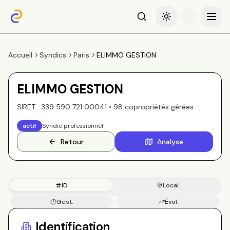
Recherche
Basculer le thème
Menu
Accueil
Syndics
Paris
ELIMMO GESTION
ELIMMO GESTION
SIRET :
339 590 721 00041
•
98
copropriété
s
gérée
s
actif
Syndic professionnel
Retour
Analyse
ID
Local.
Gest.
Évol.
Copros
Identification