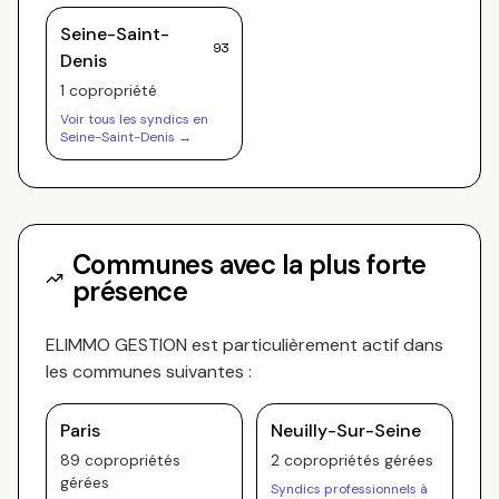
Seine-Saint-
93
Denis
1
copropriété
Voir tous les syndics en
Seine-Saint-Denis
→
Communes avec la plus forte
présence
ELIMMO GESTION
est particulièrement actif dans
les communes suivantes :
Paris
Neuilly-Sur-Seine
89
copropriété
s
2
copropriété
s
gérée
s
gérée
s
Syndics professionnels à