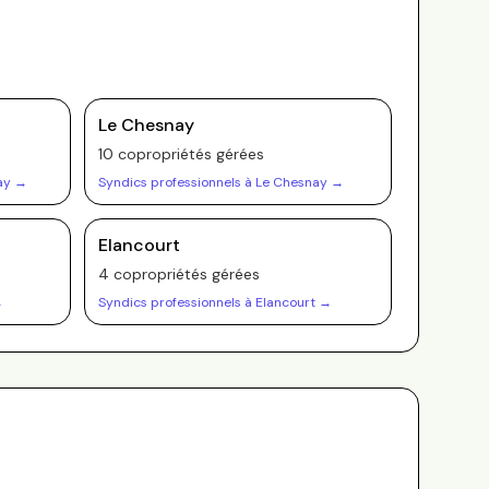
Le Chesnay
10
copropriété
s
gérée
s
ay
→
Syndics professionnels à
Le Chesnay
→
Elancourt
4
copropriété
s
gérée
s
→
Syndics professionnels à
Elancourt
→