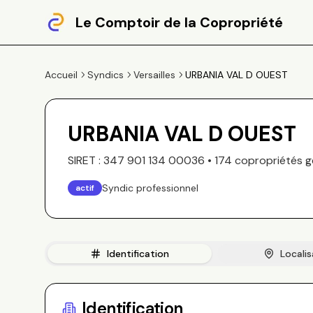
Le Comptoir de la Copropriété
Accueil
Syndics
Versailles
URBANIA VAL D OUEST
URBANIA VAL D OUEST
SIRET :
347 901 134 00036
•
174
copropriété
s
g
Syndic professionnel
actif
Identification
Localis
Identification