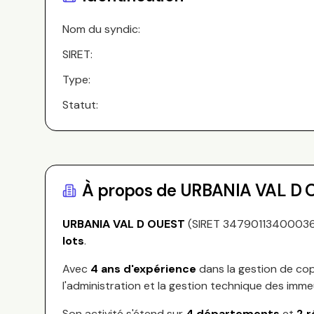
Nom du syndic:
SIRET:
Type:
Statut:
À propos de
URBANIA VAL D 
URBANIA VAL D OUEST
(SIRET
3479011340003
lots
.
Avec
4
ans d'expérience
dans la gestion de cop
l'administration et la gestion technique des imme
Son activité s'étend sur
4
départements
et
2
r