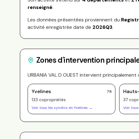
renseigné
.
Les données présentées proviennent du
Regist
activité enregistrée date de
2026Q3
.
Zones d'intervention principal
URBANIA VAL D OUEST
intervient principalement 
Yvelines
Hauts
78
133
copropriété
s
37
copr
Voir tous les syndics en
Yvelines
→
Voir tous