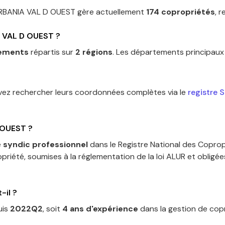
RBANIA VAL D OUEST
gère actuellement
174
copropriétés
, 
 VAL D OUEST
?
ements
répartis sur
2
régions
.
Les départements principaux 
vez rechercher leurs coordonnées complètes via le
registre 
 OUEST
?
e
syndic professionnel
dans le Registre National des Coprop
priété, soumises à la réglementation de la loi ALUR et obligé
-il ?
uis
2022Q2
, soit
4
an
s
d'expérience
dans la gestion de copr