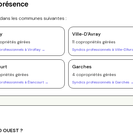
 présence
 dans les communes suivantes :
ay
Ville-D'Avray
opriété
s
gérée
s
11
copropriété
s
gérée
s
professionnels à
Viroflay
→
Syndics professionnels à
Ville-D'Avr
urt
Garches
priété
s
gérée
s
4
copropriété
s
gérée
s
professionnels à
Élancourt
→
Syndics professionnels à
Garches
D OUEST
?