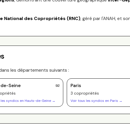
re National des Copropriétés (RNC)
, géré par l'ANAH, et so
es
dans les départements suivants :
-de-Seine
Paris
92
opriété
s
3
copropriété
s
 les syndics en
Hauts-de-Seine
→
Voir tous les syndics en
Paris
→