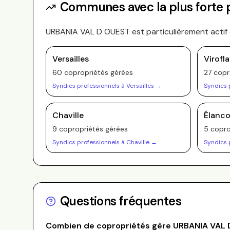
Communes avec la plus forte
URBANIA VAL D OUEST
est particulièrement actif
Versailles
Virofl
60
copropriété
s
gérée
s
27
copr
Syndics professionnels à
Versailles
→
Syndics 
Chaville
Élanco
9
copropriété
s
gérée
s
5
copro
Syndics professionnels à
Chaville
→
Syndics 
Questions fréquentes
Combien de copropriétés gère
URBANIA VAL 