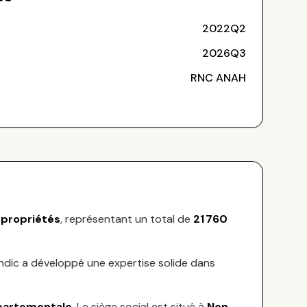
2022Q2
2026Q3
RNC ANAH
propriétés
, représentant
un total de
21 760
yndic a développé une expertise solide dans
partementale
.
Le siège social est situé à
Non