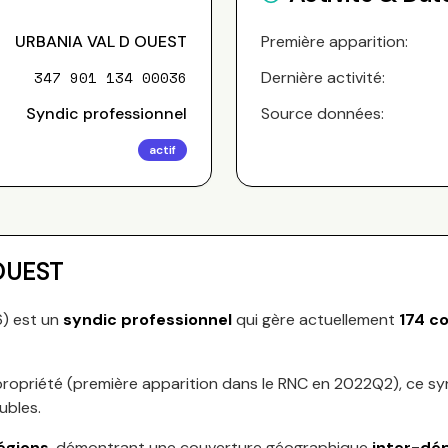
URBANIA VAL D OUEST
Première apparition:
347 901 134 00036
Dernière activité:
Syndic professionnel
Source données:
actif
OUEST
6
) est un
syndic professionnel
qui gère actuellement
174
co
ropriété (première apparition dans le RNC en
2022Q2
), ce s
ubles.
égions
, démontrant une couverture géographique
inter-dé