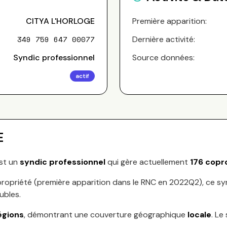
CITYA L'HORLOGE
Première apparition:
349 759 647 00077
Dernière activité:
Syndic professionnel
Source données:
actif
E
st un
syndic professionnel
qui gère actuellement
176
copro
ropriété (première apparition dans le RNC en
2022Q2
), ce s
ubles.
égions
, démontrant une couverture géographique
locale
.
Le 