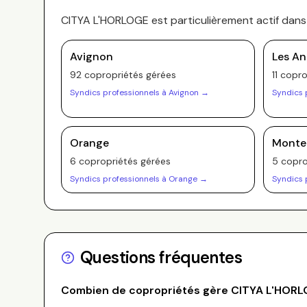
CITYA L'HORLOGE
est particulièrement actif dan
Avignon
Les An
92
copropriété
s
gérée
s
11
copro
Syndics professionnels à
Avignon
→
Syndics 
Orange
Monte
6
copropriété
s
gérée
s
5
copro
Syndics professionnels à
Orange
→
Syndics 
Questions fréquentes
Combien de copropriétés gère
CITYA L'HOR