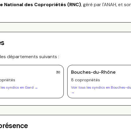
re National des Copropriétés (RNC)
, géré par l'ANAH, et so
es
 les départements suivants :
Bouches-du-Rhône
30
priété
s
8
copropriété
s
 les syndics en
Gard
→
Voir tous les syndics en
Bouches-d
→
 présence