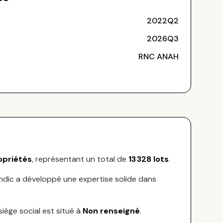
2022Q2
2026Q3
RNC ANAH
priétés
, représentant
un total de
13 328
lots
.
yndic a développé une expertise solide dans
siège social est situé à
Non renseigné
.