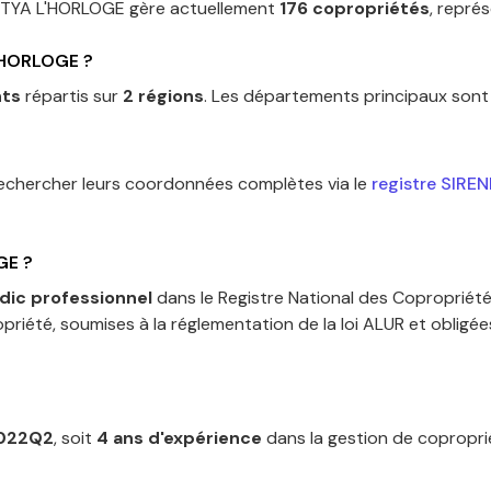
ITYA L'HORLOGE
gère actuellement
176
copropriétés
, repré
'HORLOGE
?
nts
répartis sur
2
régions
.
Les départements principaux sont
rechercher leurs coordonnées complètes via le
registre SIREN
GE
?
dic professionnel
dans le Registre National des Copropriété
priété, soumises à la réglementation de la loi ALUR et obligé
022Q2
, soit
4
an
s
d'expérience
dans la gestion de coproprié