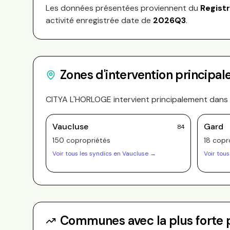
Les données présentées proviennent du
Regist
activité enregistrée date de
2026Q3
.
Zones d'intervention principal
CITYA L'HORLOGE
intervient principalement dans
Vaucluse
Gard
84
150
copropriété
s
18
copro
Voir tous les syndics en
Vaucluse
→
Voir tous
Communes avec la plus forte