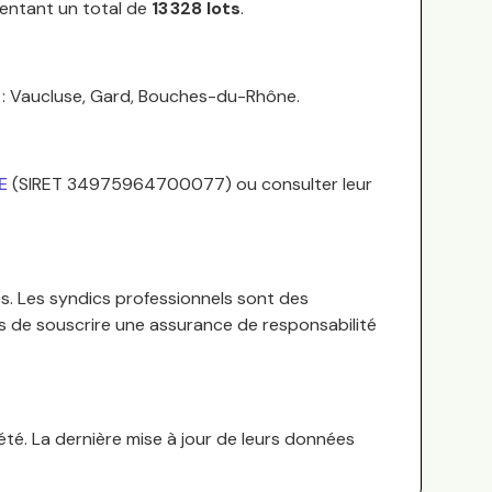
sentant un total de
13 328
lots
.
 :
Vaucluse, Gard, Bouches-du-Rhône
.
E
(SIRET
34975964700077
) ou consulter leur
s.
Les syndics professionnels sont des
es de souscrire une assurance de responsabilité
té. La dernière mise à jour de leurs données