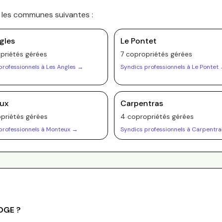
s les communes suivantes :
gles
Le Pontet
priété
s
gérée
s
7
copropriété
s
gérée
s
professionnels à
Les Angles
→
Syndics professionnels à
Le Pontet
ux
Carpentras
priété
s
gérée
s
4
copropriété
s
gérée
s
professionnels à
Monteux
→
Syndics professionnels à
Carpentra
LOGE
?