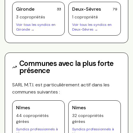
Gironde
Deux-Sèvres
33
79
3
copropriété
s
1
copropriété
Voir tous les syndics en
Voir tous les syndics en
Gironde
→
Deux-Sèvres
→
Communes avec la plus forte
présence
SARL M.T.I.
est particulièrement actif dans les
communes suivantes :
Nîmes
Nimes
44
copropriété
s
32
copropriété
s
gérée
s
gérée
s
Syndics professionnels à
Syndics professionnels à