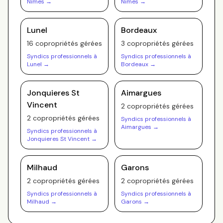
Nîmes
→
Nimes
→
Lunel
Bordeaux
16
copropriété
s
gérée
s
3
copropriété
s
gérée
s
Syndics professionnels à
Syndics professionnels à
Lunel
→
Bordeaux
→
Jonquieres St
Aimargues
Vincent
2
copropriété
s
gérée
s
2
copropriété
s
gérée
s
Syndics professionnels à
Aimargues
→
Syndics professionnels à
Jonquieres St Vincent
→
Milhaud
Garons
2
copropriété
s
gérée
s
2
copropriété
s
gérée
s
Syndics professionnels à
Syndics professionnels à
Milhaud
→
Garons
→