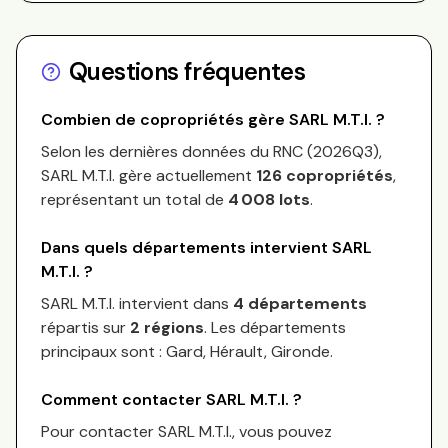
Questions fréquentes
Combien de copropriétés gère
SARL M.T.I.
?
Selon les dernières données du RNC (
2026Q3
),
SARL M.T.I.
gère actuellement
126
copropriétés
,
représentant un total de
4 008
lots
.
Dans quels départements intervient
SARL
M.T.I.
?
SARL M.T.I.
intervient dans
4 départements
répartis sur
2
régions
.
Les départements
principaux sont :
Gard, Hérault, Gironde
.
Comment contacter
SARL M.T.I.
?
Pour contacter
SARL M.T.I.
, vous pouvez