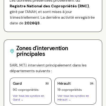
Les données présentées proviennent du
Registre National des Copropriétés (RNC)
,
géré par l'ANAH, et sont mises à jour
trimestriellement. La dernière activité enregistrée
date de
2026Q3
.
Zones d'intervention
principales
SARL M.T.I.
intervient principalement dans les
départements suivants :
Gard
Hérault
30
34
90
copropriété
s
19
copropriété
s
Voir tous les syndics en
Voir tous les syndics en
Gard
→
Hérault
→