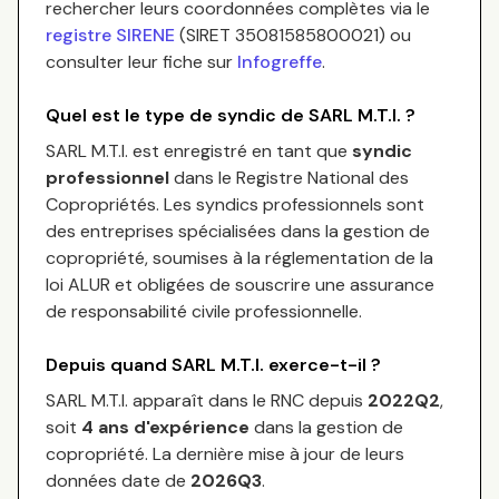
rechercher leurs coordonnées complètes via le
registre SIRENE
(SIRET
35081585800021
) ou
consulter leur fiche sur
Infogreffe
.
Quel est le type de syndic de
SARL M.T.I.
?
SARL M.T.I.
est enregistré en tant que
syndic
professionnel
dans le Registre National des
Copropriétés.
Les syndics professionnels sont
des entreprises spécialisées dans la gestion de
copropriété, soumises à la réglementation de la
loi ALUR et obligées de souscrire une assurance
de responsabilité civile professionnelle.
Depuis quand
SARL M.T.I.
exerce-t-il ?
SARL M.T.I.
apparaît dans le RNC depuis
2022Q2
,
soit
4
an
s
d'expérience
dans la gestion de
copropriété. La dernière mise à jour de leurs
données date de
2026Q3
.