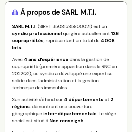
À propos de
SARL M.T.I.
SARL M.T.I.
(SIRET
35081585800021
) est un
syndic professionnel
qui gère actuellement
126
copropriétés
, représentant
un total de
4 008
lots
.
Avec
4
ans d'expérience
dans la gestion de
copropriété (première apparition dans le RNC en
2022Q2
), ce syndic a développé une expertise
solide dans l'administration et la gestion
technique des immeubles.
Son activité s'étend sur
4
départements
et
2
régions
, démontrant une couverture
géographique
inter-départementale
.
Le siège
social est situé à
Non renseigné
.