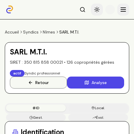
Recherche
Basculer le thème
Menu
Accueil
Syndics
Nîmes
SARL M.T.I.
SARL M.T.I.
SIRET :
350 815 858 00021
•
126
copropriété
s
gérée
s
actif
Syndic professionnel
Retour
Analyse
ID
Local.
Gest.
Évol.
Copros
Identification