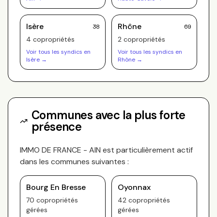
Isère
Rhône
38
69
4
copropriété
s
2
copropriété
s
Voir tous les syndics en
Voir tous les syndics en
Isère
→
Rhône
→
Communes avec la plus forte
présence
IMMO DE FRANCE - AIN
est particulièrement actif
dans les communes suivantes :
Bourg En Bresse
Oyonnax
70
copropriété
s
42
copropriété
s
gérée
s
gérée
s