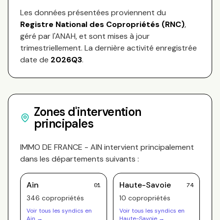
Les données présentées proviennent du
Registre National des Copropriétés (RNC)
,
géré par l'ANAH, et sont mises à jour
trimestriellement. La dernière activité enregistrée
date de
2026Q3
.
Zones d'intervention
principales
IMMO DE FRANCE - AIN
intervient principalement
dans les départements suivants :
Ain
Haute-Savoie
01
74
346
copropriété
s
10
copropriété
s
Voir tous les syndics en
Voir tous les syndics en
Ain
→
Haute-Savoie
→