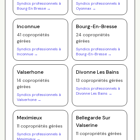
Syndics professionnels à
Syndics professionnels à
Bourg En Bresse
→
Oyonnax
→
Inconnue
Bourg-En-Bresse
41
copropriété
s
24
copropriété
s
gérée
s
gérée
s
Syndics professionnels à
Syndics professionnels à
Inconnue
→
Bourg-En-Bresse
→
Valserhone
Divonne Les Bains
14
copropriété
s
13
copropriété
s
gérée
s
gérée
s
Syndics professionnels à
Divonne Les Bains
→
Syndics professionnels à
Valserhone
→
Meximieux
Bellegarde Sur
Valserine
11
copropriété
s
gérée
s
11
copropriété
s
gérée
s
Syndics professionnels à
Meximieux
→