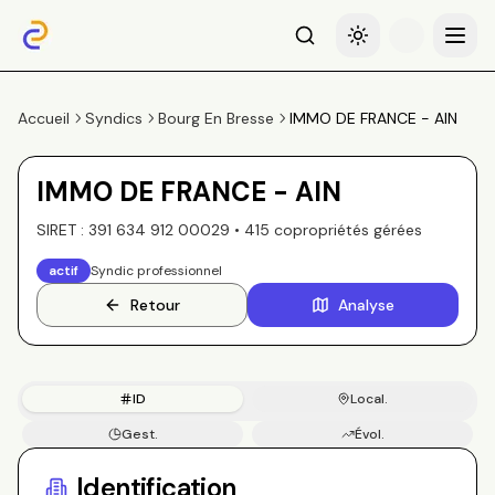
Recherche
Basculer le thème
Menu
Accueil
Syndics
Bourg En Bresse
IMMO DE FRANCE - AIN
IMMO DE FRANCE - AIN
SIRET :
391 634 912 00029
•
415
copropriété
s
gérée
s
actif
Syndic professionnel
Retour
Analyse
ID
Local.
Gest.
Évol.
Copros
Identification