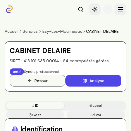
Recherche
Basculer le thème
Menu
Accueil
Syndics
Issy-Les-Moulineaux
CABINET DELAIRE
CABINET DELAIRE
SIRET :
413 101 635 00014
•
64
copropriété
s
gérée
s
actif
Syndic professionnel
Retour
Analyse
ID
Local.
Gest.
Évol.
Copros
Identification