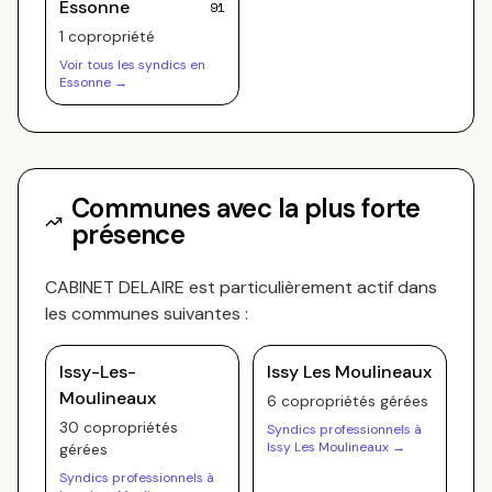
Essonne
91
1
copropriété
Voir tous les syndics en
Essonne
→
Communes avec la plus forte
présence
CABINET DELAIRE
est particulièrement actif dans
les communes suivantes :
Issy-Les-
Issy Les Moulineaux
Moulineaux
6
copropriété
s
gérée
s
30
copropriété
s
Syndics professionnels à
Issy Les Moulineaux
→
gérée
s
Syndics professionnels à