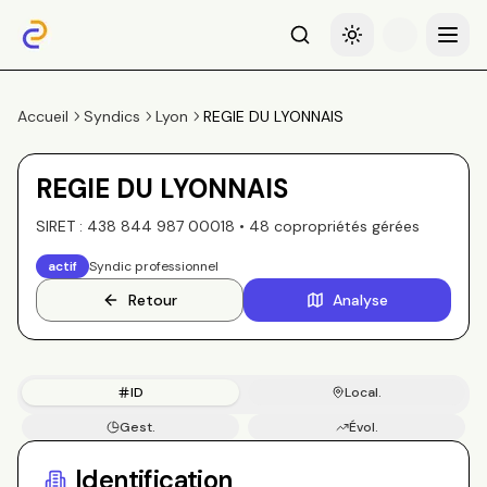
Recherche
Basculer le thème
Menu
Accueil
Syndics
Lyon
REGIE DU LYONNAIS
REGIE DU LYONNAIS
SIRET :
438 844 987 00018
•
48
copropriété
s
gérée
s
actif
Syndic professionnel
Retour
Analyse
ID
Local.
Gest.
Évol.
Copros
Identification