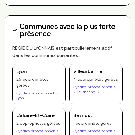
Communes avec la plus forte
présence
REGIE DU LYONNAIS
est particulièrement actif
dans les communes suivantes :
Lyon
Villeurbanne
25
copropriété
s
4
copropriété
s
gérée
s
gérée
s
Syndics professionnels à
Villeurbanne
→
Syndics professionnels à
Lyon
→
Caluire-Et-Cuire
Beynost
2
copropriété
s
gérée
s
1
copropriété
gérée
Syndics professionnels à
Syndics professionnels à