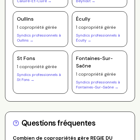
Caluire-Et-Cuire
→
Beynost
→
Oullins
Écully
1
copropriété
gérée
1
copropriété
gérée
Syndics professionnels à
Syndics professionnels à
Oullins
→
Écully
→
St Fons
Fontaines-Sur-
Saône
1
copropriété
gérée
1
copropriété
gérée
Syndics professionnels à
St Fons
→
Syndics professionnels à
Fontaines-Sur-Saône
→
Questions fréquentes
Combien de copropriétés gère
REGIE DU