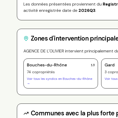
Les données présentées proviennent du
Regist
activité enregistrée date de
2026Q3
.
Zones d'intervention principal
AGENCE DE L'OLIVIER
intervient principalement d
Bouches-du-Rhône
Gard
13
74
copropriété
s
3
copro
Voir tous les syndics en
Bouches-du-Rhône
Voir tous
→
Communes avec la plus forte