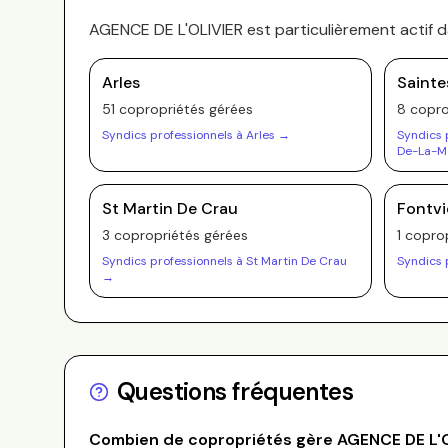
AGENCE DE L'OLIVIER
est particulièrement actif 
Arles
Sainte
51
copropriété
s
gérée
s
8
copro
Syndics professionnels à
Arles
→
Syndics 
De-La-M
St Martin De Crau
Fontvie
3
copropriété
s
gérée
s
1
coprop
Syndics professionnels à
St Martin De Crau
Syndics 
→
Questions fréquentes
Combien de copropriétés gère
AGENCE DE L'