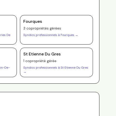
Fourques
3
copropriété
s
gérée
s
ries De
Syndics professionnels à
Fourques
→
St Etienne Du Gres
1
copropriété
gérée
tin-De-
Syndics professionnels à
St Etienne Du Gres
→