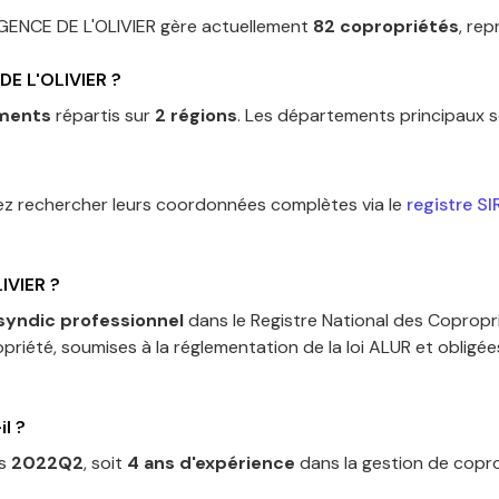
GENCE DE L'OLIVIER
gère actuellement
82
copropriétés
, re
DE L'OLIVIER
?
ments
répartis sur
2
régions
.
Les départements principaux s
ez rechercher leurs coordonnées complètes via le
registre S
IVIER
?
syndic professionnel
dans le Registre National des Copropr
priété, soumises à la réglementation de la loi ALUR et obligé
l ?
is
2022Q2
, soit
4
an
s
d'expérience
dans la gestion de copro