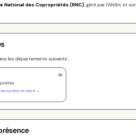
re National des Copropriétés (RNC)
, géré par l'ANAH, et so
es
ans les départements suivants :
30
priété
s
 les syndics en
Gard
→
 présence