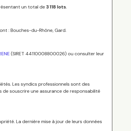
présentant un total de
3 118
lots
.
ont :
Bouches-du-Rhône, Gard
.
IRENE
(SIRET
44110008800026
) ou consulter leur
iétés.
Les syndics professionnels sont des
es de souscrire une assurance de responsabilité
priété. La dernière mise à jour de leurs données