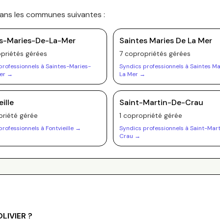
dans les communes suivantes :
s-Maries-De-La-Mer
Saintes Maries De La Mer
priété
s
gérée
s
7
copropriété
s
gérée
s
professionnels à
Saintes-Maries-
Syndics professionnels à
Saintes Ma
er
→
La Mer
→
ille
Saint-Martin-De-Crau
riété
gérée
1
copropriété
gérée
professionnels à
Fontvieille
→
Syndics professionnels à
Saint-Mar
Crau
→
OLIVIER
?