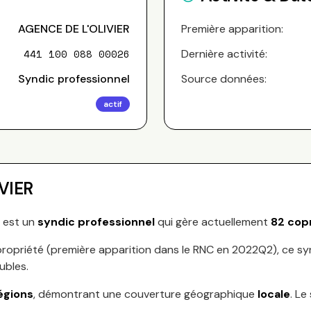
AGENCE DE L'OLIVIER
Première apparition:
441 100 088 00026
Dernière activité:
Syndic professionnel
Source données:
actif
VIER
) est un
syndic professionnel
qui gère actuellement
82
copr
ropriété (première apparition dans le RNC en
2022Q2
), ce s
ubles.
égions
, démontrant une couverture géographique
locale
.
Le 