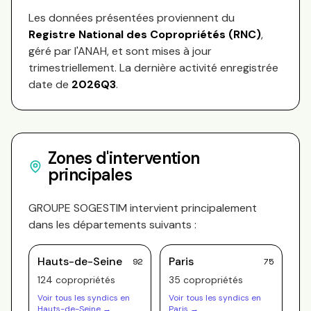
Les données présentées proviennent du
Registre National des Copropriétés (RNC)
,
géré par l'ANAH, et sont mises à jour
trimestriellement. La dernière activité enregistrée
date de
2026Q3
.
Zones d'intervention
principales
GROUPE SOGESTIM
intervient principalement
dans les départements suivants :
Hauts-de-Seine
Paris
92
75
124
copropriété
s
35
copropriété
s
Voir tous les syndics en
Voir tous les syndics en
Hauts-de-Seine
→
Paris
→