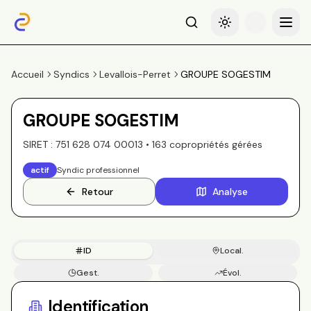
Recherche
Basculer le thème
Menu
Accueil
Syndics
Levallois-Perret
GROUPE SOGESTIM
GROUPE SOGESTIM
SIRET :
751 628 074 00013
•
163
copropriété
s
gérée
s
actif
Syndic professionnel
Retour
Analyse
ID
Local.
Gest.
Évol.
Copros
Identification