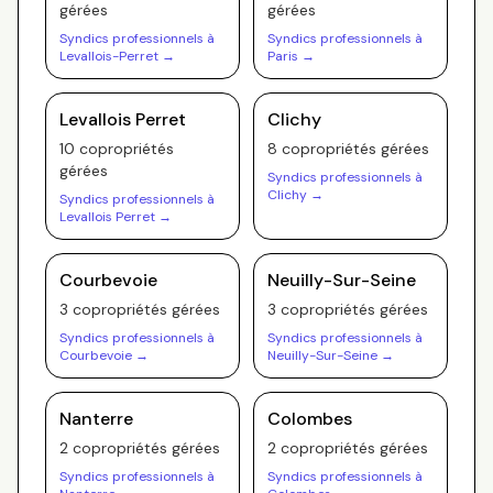
gérée
s
gérée
s
Syndics professionnels à
Syndics professionnels à
Levallois-Perret
→
Paris
→
Levallois Perret
Clichy
10
copropriété
s
8
copropriété
s
gérée
s
gérée
s
Syndics professionnels à
Clichy
→
Syndics professionnels à
Levallois Perret
→
Courbevoie
Neuilly-Sur-Seine
3
copropriété
s
gérée
s
3
copropriété
s
gérée
s
Syndics professionnels à
Syndics professionnels à
Courbevoie
→
Neuilly-Sur-Seine
→
Nanterre
Colombes
2
copropriété
s
gérée
s
2
copropriété
s
gérée
s
Syndics professionnels à
Syndics professionnels à