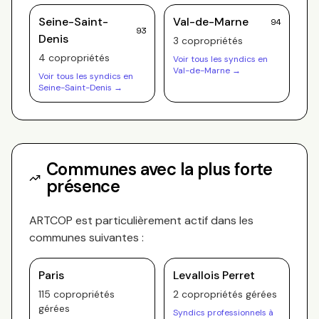
Seine-Saint-
Val-de-Marne
94
93
Denis
3
copropriété
s
4
copropriété
s
Voir tous les syndics en
Val-de-Marne
→
Voir tous les syndics en
Seine-Saint-Denis
→
Communes avec la plus forte
présence
ARTCOP
est particulièrement actif dans les
communes suivantes :
Paris
Levallois Perret
115
copropriété
s
2
copropriété
s
gérée
s
gérée
s
Syndics professionnels à