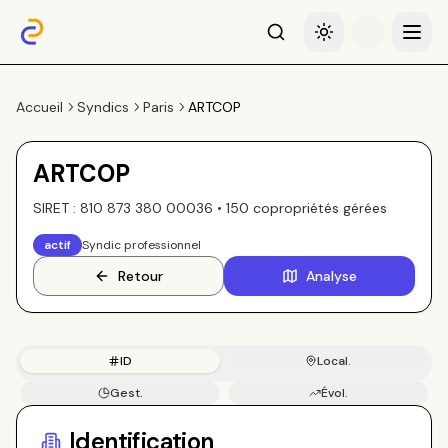
Recherche
Basculer le thème
Menu
Accueil
Syndics
Paris
ARTCOP
ARTCOP
SIRET :
810 873 380 00036
•
150
copropriété
s
gérée
s
actif
Syndic professionnel
Retour
Analyse
ID
Local.
Gest.
Évol.
Copros
Identification