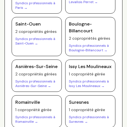
Levallois Perret
→
Syndics professionnels à
Paris
→
Saint-Ouen
Boulogne-
Billancourt
2
copropriété
s
gérée
s
2
copropriété
s
gérée
s
Syndics professionnels à
Saint-Ouen
→
Syndics professionnels à
Boulogne-Billancourt
→
Asnières-Sur-Seine
Issy Les Moulineaux
2
copropriété
s
gérée
s
1
copropriété
gérée
Syndics professionnels à
Syndics professionnels à
Asnières-Sur-Seine
→
Issy Les Moulineaux
→
Romainville
Suresnes
1
copropriété
gérée
1
copropriété
gérée
Syndics professionnels à
Syndics professionnels à
Romainville
→
Suresnes
→