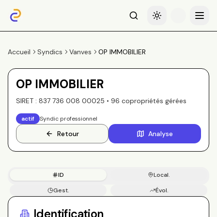
Recherche
Basculer le thème
Menu
Accueil
Syndics
Vanves
OP IMMOBILIER
OP IMMOBILIER
SIRET :
837 736 008 00025
•
96
copropriété
s
gérée
s
actif
Syndic professionnel
Retour
Analyse
ID
Local.
Gest.
Évol.
Copros
Identification