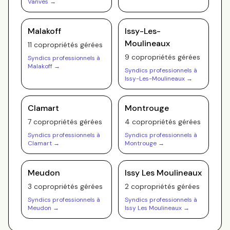
Vanves
→
Malakoff
Issy-Les-
Moulineaux
11
copropriété
s
gérée
s
9
copropriété
s
gérée
s
Syndics professionnels à
Malakoff
→
Syndics professionnels à
Issy-Les-Moulineaux
→
Clamart
Montrouge
7
copropriété
s
gérée
s
4
copropriété
s
gérée
s
Syndics professionnels à
Syndics professionnels à
Clamart
→
Montrouge
→
Meudon
Issy Les Moulineaux
3
copropriété
s
gérée
s
2
copropriété
s
gérée
s
Syndics professionnels à
Syndics professionnels à
Meudon
→
Issy Les Moulineaux
→