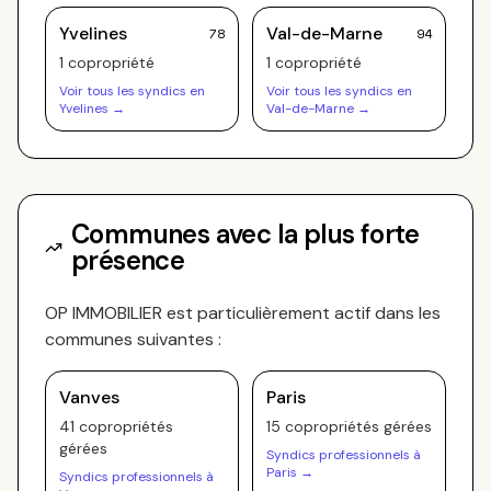
Yvelines
Val-de-Marne
78
94
1
copropriété
1
copropriété
Voir tous les syndics en
Voir tous les syndics en
Yvelines
→
Val-de-Marne
→
Communes avec la plus forte
présence
OP IMMOBILIER
est particulièrement actif dans les
communes suivantes :
Vanves
Paris
41
copropriété
s
15
copropriété
s
gérée
s
gérée
s
Syndics professionnels à
Paris
→
Syndics professionnels à