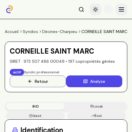
Recherche
Basculer le thème
Menu
Accueil
Syndics
Décines-Charpieu
CORNEILLE SAINT MARC
CORNEILLE SAINT MARC
SIRET :
973 507 486 00049
•
197
copropriété
s
gérée
s
actif
Syndic professionnel
Retour
Analyse
ID
Local.
Gest.
Évol.
Copros
Identification