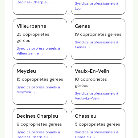
Décines-Charpieu
→
Syndics professionnels à
Lyon
→
Villeurbanne
Genas
23
copropriété
s
19
copropriété
s
gérée
s
gérée
s
Syndics professionnels à
Genas
→
Syndics professionnels à
Villeurbanne
→
Meyzieu
Vaulx-En-Velin
15
copropriété
s
gérée
s
10
copropriété
s
gérée
s
Syndics professionnels à
Meyzieu
→
Syndics professionnels à
Vaulx-En-Velin
→
Decines Charpieu
Chassieu
6
copropriété
s
gérée
s
5
copropriété
s
gérée
s
Syndics professionnels à
Syndics professionnels à
Decines Charpieu
→
Chassieu
→