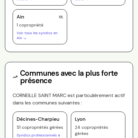
Ain
01
1
copropriété
Voir tous les syndics en
Ain
→
Communes avec la plus forte
présence
CORNEILLE SAINT MARC
est particulièrement actif
dans les communes suivantes :
Décines-Charpieu
Lyon
51
copropriété
s
gérée
s
24
copropriété
s
gérée
s
Syndics professionnels à