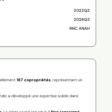
2022Q2
2026Q3
RNC ANAH
ellement
167
copropriétés
, représentant
un
yndic a développé une expertise solide dans
e
.
Le siège social est situé à
Non renseigné
.