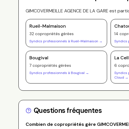
GIMCOVERMEILLE AGENCE DE LA GARE
est parti
Rueil-Malmaison
Chato
32
copropriété
s
gérée
s
14
copr
Syndics professionnels à
Rueil-Malmaison
→
Syndics 
Bougival
La Cel
7
copropriété
s
gérée
s
6
copro
Syndics professionnels à
Bougival
→
Syndics 
Cloud
→
Questions fréquentes
Combien de copropriétés gère
GIMCOVERMEI