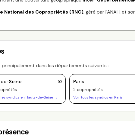
re National des Copropriétés (RNC)
, géré par l'ANAH, et so
es
t principalement dans les départements suivants :
-de-Seine
Paris
92
opriété
s
2
copropriété
s
 les syndics en
Hauts-de-Seine
→
Voir tous les syndics en
Paris
→
 présence