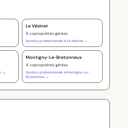
Le Vésinet
9
copropriété
s
gérée
s
→
Syndics professionnels à
Le Vésinet
→
Montigny-Le-Bretonneux
4
copropriété
s
gérée
s
n
→
Syndics professionnels à
Montigny-Le-
Bretonneux
→