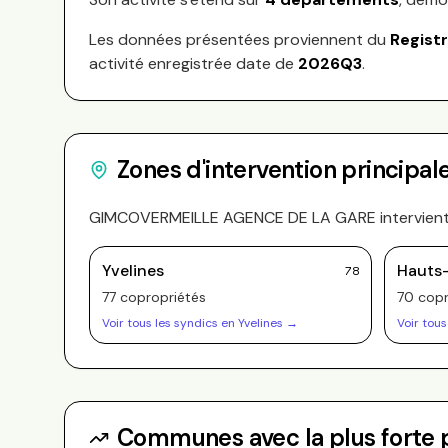
Les données présentées proviennent du
Regist
activité enregistrée date de
2026Q3
.
Zones d'intervention principal
GIMCOVERMEILLE AGENCE DE LA GARE
intervien
Yvelines
Hauts
78
77
copropriété
s
70
copr
Voir tous les syndics en
Yvelines
→
Voir tous
Communes avec la plus forte