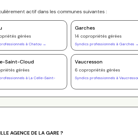
culièrement actif dans les communes suivantes :
u
Garches
opriété
s
gérée
s
14
copropriété
s
gérée
s
professionnels à
Chatou
→
Syndics professionnels à
Garches
le-Saint-Cloud
Vaucresson
priété
s
gérée
s
6
copropriété
s
gérée
s
professionnels à
La Celle-Saint-
Syndics professionnels à
Vaucresso
LLE AGENCE DE LA GARE
?