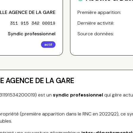
LE AGENCE DE LA GARE
Première apparition:
311 915 342 00019
Dernière activité:
Syndic professionnel
Source données:
actif
E AGENCE DE LA GARE
31191534200019
) est un
syndic professionnel
qui gère actu
ropriété (première apparition dans le RNC en
2022Q2
), ce s
ubles.
ntrant une couverture géographique
inter-départemental