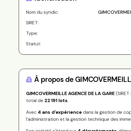
Nom du syndic:
GIMCOVERMEIL
SIRET:
Type:
Statut:
À propos de
GIMCOVERMEILL
GIMCOVERMEILLE AGENCE DE LA GARE
(SIRET
total de
22 191
lots
.
Avec
4
ans d'expérience
dans la gestion de cop
l'administration et la gestion technique des imme
Son activité s'étend sur
4
départements
, démo