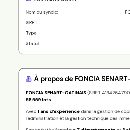
Nom du syndic:
F
SIRET:
Type:
Statut:
À propos de
FONCIA SENART
FONCIA SENART-GATINAIS
(SIRET
413426479
58 559
lots
.
Avec
1
ans d'expérience
dans la gestion de cop
l'administration et la gestion technique des imme
Son activité s'étend sur
7
départements
et
3
r