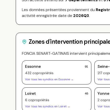
Les données présentées proviennent du
Regist
activité enregistrée date de
2026Q3
.
Zones d'intervention principal
FONCIA SENART-GATINAIS
intervient principalem
Essonne
Seine
91
432
copropriété
s
217
copr
Voir tous les syndics en
Essonne
→
Voir tous
Loiret
Yonne
45
6
copropriété
s
2
copro
Voir tous les syndics en
Loiret
→
Voir tous