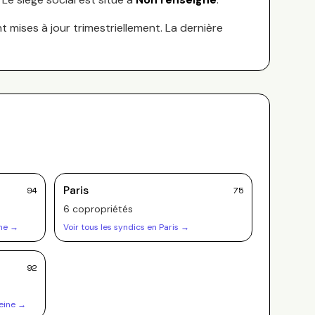
nt mises à jour trimestriellement. La dernière
Paris
94
75
6
copropriété
s
ne
→
Voir tous les syndics en
Paris
→
92
eine
→