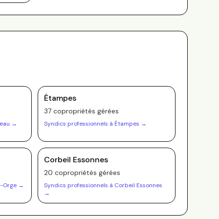
Étampes
37
copropriété
s
gérée
s
leau
→
Syndics professionnels à
Étampes
→
Corbeil Essonnes
20
copropriété
s
gérée
s
r-Orge
→
Syndics professionnels à
Corbeil Essonnes
→