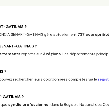
RT-GATINAIS
?
ONCIA SENART-GATINAIS
gère actuellement
737
copropriét
SENART-GATINAIS
?
artements
répartis sur
3
régions
.
Les départements princip
IS
?
 pouvez rechercher leurs coordonnées complètes via le
regis
-GATINAIS
?
t que
syndic professionnel
dans le Registre National des Co