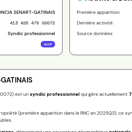
ONCIA SENART-GATINAIS
Première apparition:
413 426 479 00072
Dernière activité:
Syndic professionnel
Source données:
actif
-GATINAIS
00072
) est un
syndic professionnel
qui gère actuellement
7
ropriété (première apparition dans le RNC en
2025Q3
), ce s
ubles.
égions
, démontrant une couverture géographique
nationale
.