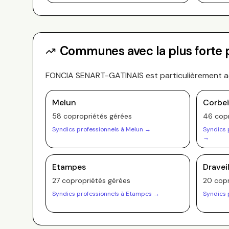
Communes avec la plus forte
FONCIA SENART-GATINAIS
est particulièrement a
Melun
Corbei
58
copropriété
s
gérée
s
46
copr
Syndics professionnels à
Melun
→
Syndics 
→
Etampes
Dravei
27
copropriété
s
gérée
s
20
copr
Syndics professionnels à
Etampes
→
Syndics 