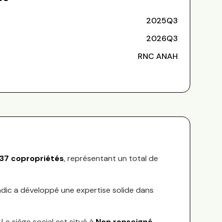
2025Q3
2026Q3
RNC ANAH
37
copropriétés
, représentant
un total de
yndic a développé une expertise solide dans
Le siège social est situé à
Non renseigné
.