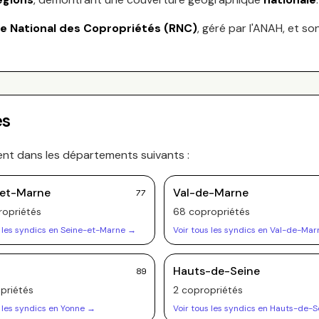
re National des Copropriétés (RNC)
, géré par l'ANAH, et so
es
ent dans les départements suivants :
-et-Marne
Val-de-Marne
77
opriété
s
68
copropriété
s
 les syndics en
Seine-et-Marne
→
Voir tous les syndics en
Val-de-Mar
Hauts-de-Seine
89
priété
s
2
copropriété
s
 les syndics en
Yonne
→
Voir tous les syndics en
Hauts-de-S