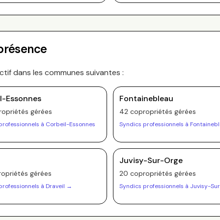
 présence
ctif dans les communes suivantes :
l-Essonnes
Fontainebleau
opriété
s
gérée
s
42
copropriété
s
gérée
s
professionnels à
Corbeil-Essonnes
Syndics professionnels à
Fontaineb
l
Juvisy-Sur-Orge
opriété
s
gérée
s
20
copropriété
s
gérée
s
professionnels à
Draveil
→
Syndics professionnels à
Juvisy-Su