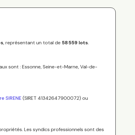
és
, représentant un total de
58 559
lots
.
aux sont :
Essonne, Seine-et-Marne, Val-de-
tre SIRENE
(SIRET
41342647900072
) ou
propriétés.
Les syndics professionnels sont des