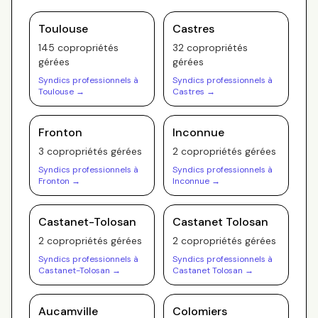
Toulouse
Castres
145
copropriété
s
32
copropriété
s
gérée
s
gérée
s
Syndics professionnels à
Syndics professionnels à
Toulouse
→
Castres
→
Fronton
Inconnue
3
copropriété
s
gérée
s
2
copropriété
s
gérée
s
Syndics professionnels à
Syndics professionnels à
Fronton
→
Inconnue
→
Castanet-Tolosan
Castanet Tolosan
2
copropriété
s
gérée
s
2
copropriété
s
gérée
s
Syndics professionnels à
Syndics professionnels à
Castanet-Tolosan
→
Castanet Tolosan
→
Aucamville
Colomiers