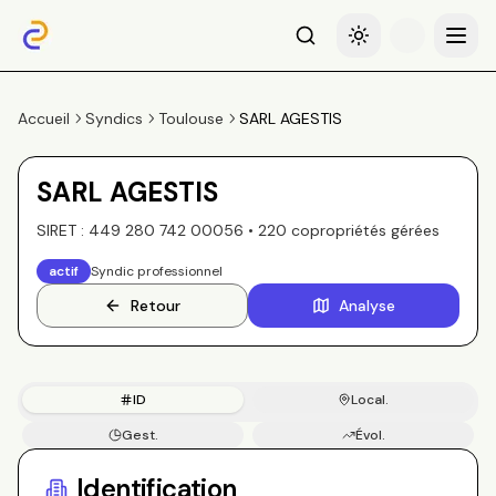
Recherche
Basculer le thème
Menu
Accueil
Syndics
Toulouse
SARL AGESTIS
SARL AGESTIS
SIRET :
449 280 742 00056
•
220
copropriété
s
gérée
s
actif
Syndic professionnel
Retour
Analyse
ID
Local.
Gest.
Évol.
Copros
Identification