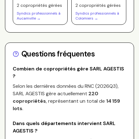
2
copropriété
s
gérée
s
2
copropriété
s
gérée
s
Syndics professionnels à
Syndics professionnels à
Aucamville
→
Colomiers
→
Questions fréquentes
Combien de copropriétés gère
SARL AGESTIS
?
Selon les dernières données du RNC (
2026Q3
),
SARL AGESTIS
gère actuellement
220
copropriétés
, représentant un total de
14 159
lots
.
Dans quels départements intervient
SARL
AGESTIS
?