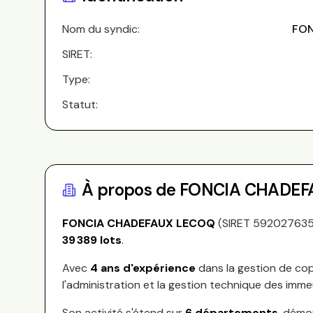
Nom du syndic:
FON
SIRET:
Type:
Statut:
À propos de
FONCIA CHADEF
FONCIA CHADEFAUX LECOQ
(SIRET
59202763
39 389
lots
.
Avec
4
ans d'expérience
dans la gestion de cop
l'administration et la gestion technique des imme
Son activité s'étend sur
6
départements
, démo