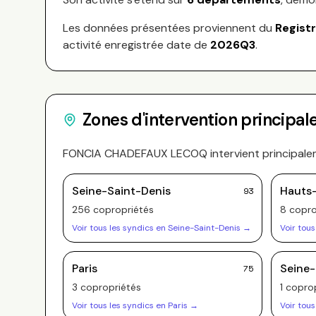
Les données présentées proviennent du
Regist
activité enregistrée date de
2026Q3
.
Zones d'intervention principal
FONCIA CHADEFAUX LECOQ
intervient principal
Seine-Saint-Denis
Hauts
93
256
copropriété
s
8
copro
Voir tous les syndics en
Seine-Saint-Denis
→
Voir tous
Paris
Seine
75
3
copropriété
s
1
coprop
Voir tous les syndics en
Paris
→
Voir tous