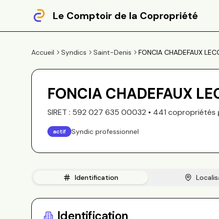
Le Comptoir de la Copropriété
Accueil
Syndics
Saint-Denis
FONCIA CHADEFAUX LE
FONCIA CHADEFAUX L
SIRET :
592 027 635 00032
•
441
copropriété
s
Syndic professionnel
actif
Identification
Localis
Identification