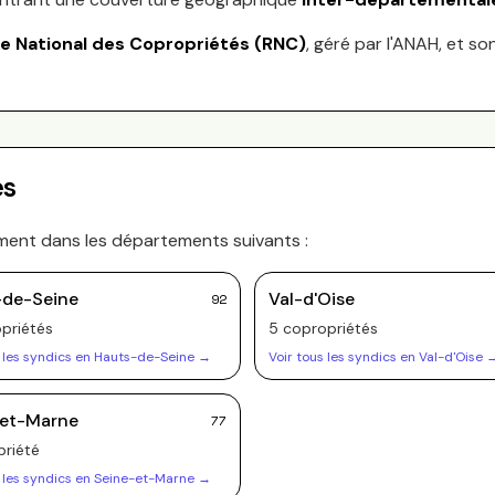
re National des Copropriétés (RNC)
, géré par l'ANAH, et so
es
ement dans les départements suivants :
-de-Seine
Val-d'Oise
92
priété
s
5
copropriété
s
 les syndics en
Hauts-de-Seine
→
Voir tous les syndics en
Val-d'Oise
-et-Marne
77
riété
 les syndics en
Seine-et-Marne
→