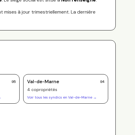
nt mises à jour trimestriellement. La dernière
Val-de-Marne
95
94
4
copropriété
s
→
Voir tous les syndics en
Val-de-Marne
→