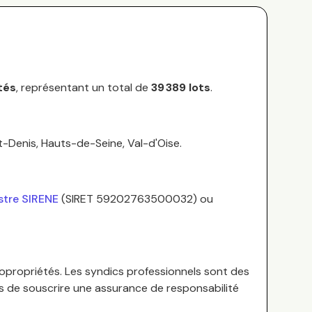
tés
, représentant un total de
39 389
lots
.
t-Denis, Hauts-de-Seine, Val-d'Oise
.
stre SIRENE
(SIRET
59202763500032
) ou
opropriétés.
Les syndics professionnels sont des
es de souscrire une assurance de responsabilité