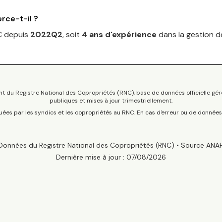
rce-t-il ?
C depuis
2022Q2
, soit
4
an
s
d'expérience
dans la gestion de
t du Registre National des Copropriétés (RNC), base de données officielle gér
publiques et mises à jour trimestriellement.
tuées par les syndics et les copropriétés au RNC. En cas d'erreur ou de donnée
Données du Registre National des Copropriétés (RNC) • Source ANA
Dernière mise à jour :
07/08/2026