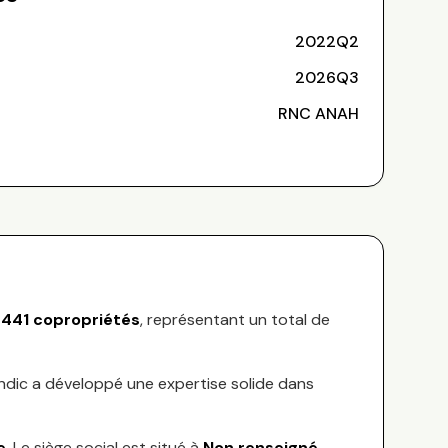
2022Q2
2026Q3
RNC ANAH
441
copropriétés
, représentant
un total de
yndic a développé une expertise solide dans
e
.
Le siège social est situé à
Non renseigné
.