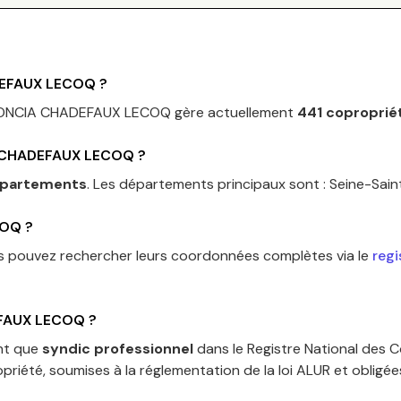
EFAUX LECOQ
?
ONCIA CHADEFAUX LECOQ
gère actuellement
441
coproprié
 CHADEFAUX LECOQ
?
épartements
.
Les départements principaux sont :
Seine-Sain
COQ
?
us pouvez rechercher leurs coordonnées complètes via le
regi
FAUX LECOQ
?
ant que
syndic professionnel
dans le Registre National des C
priété, soumises à la réglementation de la loi ALUR et obligé