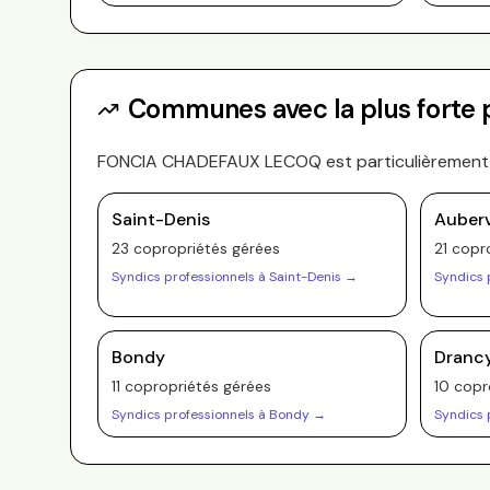
Communes avec la plus forte
FONCIA CHADEFAUX LECOQ
est particulièrement
Saint-Denis
Aubervi
23
copropriété
s
gérée
s
21
copro
Syndics professionnels à
Saint-Denis
→
Syndics 
Bondy
Dranc
11
copropriété
s
gérée
s
10
copr
Syndics professionnels à
Bondy
→
Syndics 