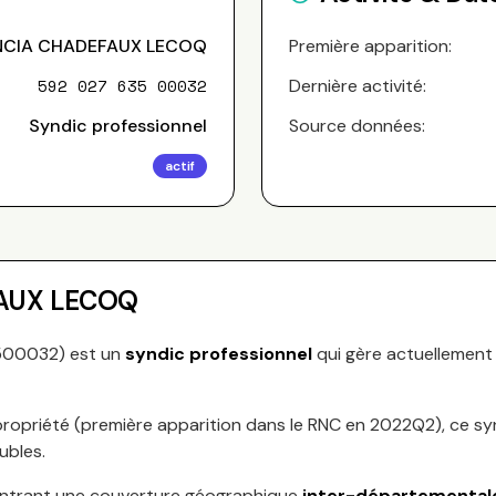
CIA CHADEFAUX LECOQ
Première apparition:
592 027 635 00032
Dernière activité:
Syndic professionnel
Source données:
actif
AUX LECOQ
500032
) est un
syndic professionnel
qui gère actuellement
ropriété (première apparition dans le RNC en
2022Q2
), ce s
ubles.
ntrant une couverture géographique
inter-départemental