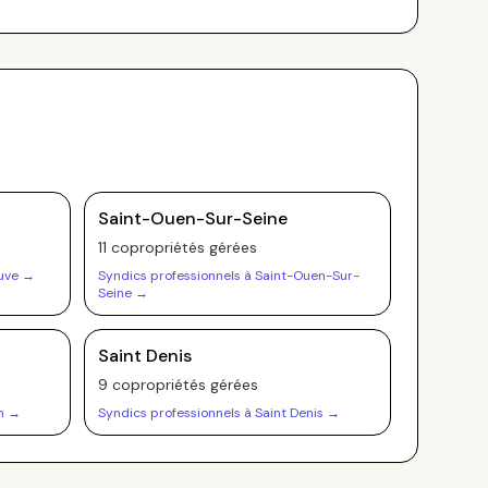
Saint-Ouen-Sur-Seine
11
copropriété
s
gérée
s
uve
→
Syndics professionnels à
Saint-Ouen-Sur-
Seine
→
Saint Denis
9
copropriété
s
gérée
s
n
→
Syndics professionnels à
Saint Denis
→