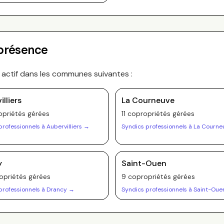
 présence
 actif dans les communes suivantes :
lliers
La Courneuve
priété
s
gérée
s
11
copropriété
s
gérée
s
professionnels à
Aubervilliers
→
Syndics professionnels à
La Courne
y
Saint-Ouen
opriété
s
gérée
s
9
copropriété
s
gérée
s
professionnels à
Drancy
→
Syndics professionnels à
Saint-Oue