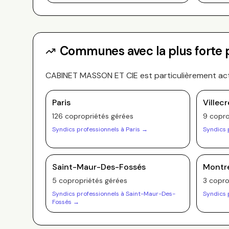
Communes avec la plus forte
CABINET MASSON ET CIE
est particulièrement ac
Paris
Villec
126
copropriété
s
gérée
s
9
copro
Syndics professionnels à
Paris
→
Syndics 
Saint-Maur-Des-Fossés
Montre
5
copropriété
s
gérée
s
3
copro
Syndics professionnels à
Saint-Maur-Des-
Syndics 
Fossés
→