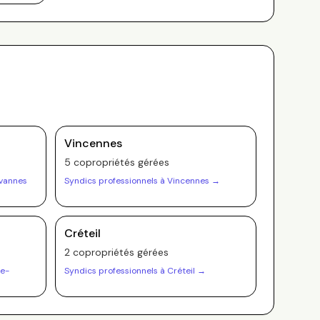
Vincennes
5
copropriété
s
gérée
s
évannes
Syndics professionnels à
Vincennes
→
Créteil
2
copropriété
s
gérée
s
e-
Syndics professionnels à
Créteil
→