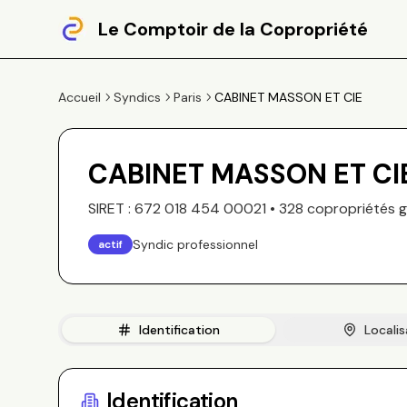
Le Comptoir de la Copropriété
Accueil
Syndics
Paris
CABINET MASSON ET CIE
CABINET MASSON ET CI
SIRET :
672 018 454 00021
•
328
copropriété
s
g
Syndic professionnel
actif
Identification
Localis
Identification