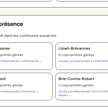
 présence
tif dans les communes suivantes :
resnes
Limeil-Brévannes
priété
s
gérée
s
6
copropriété
s
gérée
s
professionnels à
Villecresnes
→
Syndics professionnels à
Limeil-Br
→
uil
Brie-Comte-Robert
priété
s
gérée
s
3
copropriété
s
gérée
s
professionnels à
Montreuil
→
Syndics professionnels à
Brie-Comt
Robert
→