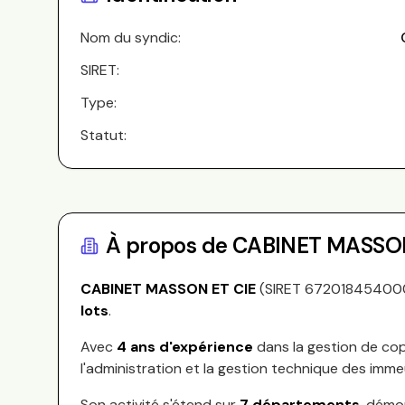
Nom du syndic:
SIRET:
Type:
Statut:
À propos de
CABINET MASSON
CABINET MASSON ET CIE
(SIRET
67201845400
lots
.
Avec
4
ans d'expérience
dans la gestion de cop
l'administration et la gestion technique des imme
Son activité s'étend sur
7
départements
, démo