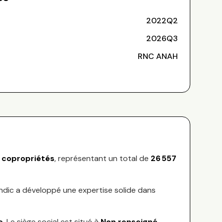
2022Q2
2026Q3
RNC ANAH
copropriétés
, représentant
un total de
26 557
yndic a développé une expertise solide dans
e
.
Le siège social est situé à
Non renseigné
.