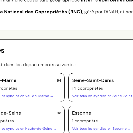
re National des Copropriétés (RNC)
, géré par l'ANAH, et so
es
nt dans les départements suivants :
e-Marne
Seine-Saint-Denis
94
opriété
s
14
copropriété
s
 les syndics en
Val-de-Marne
→
Voir tous les syndics en
Seine-Saint
-de-Seine
Essonne
92
priété
s
1
copropriété
 les syndics en
Hauts-de-Seine
→
Voir tous les syndics en
Essonne
→