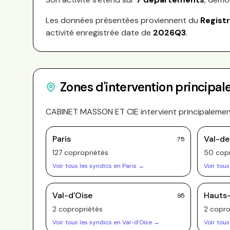
Les données présentées proviennent du
Regist
activité enregistrée date de
2026Q3
.
Zones d'intervention principal
CABINET MASSON ET CIE
intervient principaleme
Paris
Val-d
75
127
copropriété
s
50
copr
Voir tous les syndics en
Paris
→
Voir tous
Val-d'Oise
Hauts
95
2
copropriété
s
2
copro
Voir tous les syndics en
Val-d'Oise
→
Voir tous