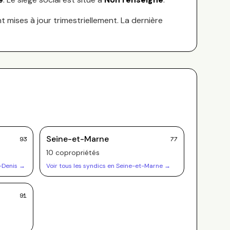
nt mises à jour trimestriellement. La dernière
Seine-et-Marne
93
77
10
copropriété
s
-Denis
→
Voir tous les syndics en
Seine-et-Marne
→
91