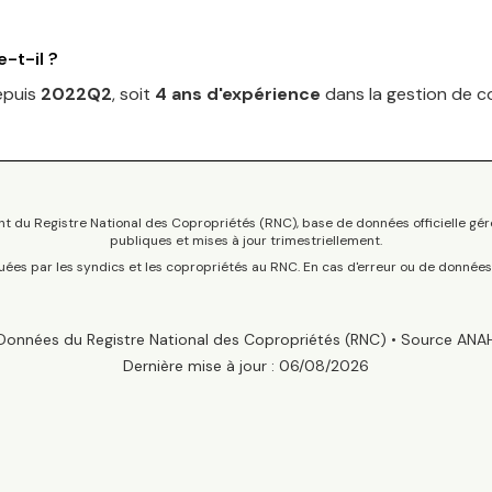
-t-il ?
epuis
2022Q2
, soit
4
an
s
d'expérience
dans la gestion de co
t du Registre National des Copropriétés (RNC), base de données officielle gér
publiques et mises à jour trimestriellement.
tuées par les syndics et les copropriétés au RNC. En cas d'erreur ou de donnée
Données du Registre National des Copropriétés (RNC) • Source ANA
Dernière mise à jour :
06/08/2026