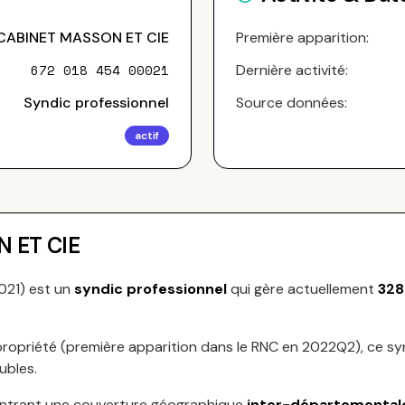
CABINET MASSON ET CIE
Première apparition:
672 018 454 00021
Dernière activité:
Syndic professionnel
Source données:
actif
 ET CIE
021
) est un
syndic professionnel
qui gère actuellement
328
ropriété (première apparition dans le RNC en
2022Q2
), ce s
ubles.
ntrant une couverture géographique
inter-départemental